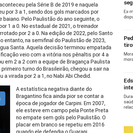
seg
aconteceu pela Série B de 2019 e naquela
rdeu por 3 a 1, sendo dos gols marcados por
Ex-m
disp
me baiano. Pelo Paulistão do ano seguinte, o
or 1 a 0. No estadual de 2021, o treinador
errotado por 2 a 0. Na edição de 2022, pelo Santo
Ped
o entanto, na semifinal do Paulistão de 2023,
tir
 Água Santa. Aquela decisão terminou empatada
icação veio com a vitória nos pênaltis por 4 a
Mora
mora
ou em 2 a 2 com a equipe de Bragança Paulista
 primeiro turno do Brasileirão, chegou a sair na
 a virada por 2 a 1, no Nabi Abi Chedid.
Eds
int
A estatística negativa diante do
Bragantino fica ainda pior se contar a
Dura
s
saúd
época de jogador de Carpini. Em 2007,
rela
ele esteve em campo pela Ponte Preta
no empate sem gols pelo Paulistão. O
placar em branco se repetiu em 2016
quando ele defendia o Guarani.