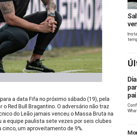
Sal
ven
Inst
temp
Úl
Dia
pa
pai
para a data Fifa no próximo sábado (19), pela
Conf
r o Red Bull Bragantino. O adversário não traz
What
écnico do Leão jamais venceu o Massa Bruta na
 a equipe paulista sete vezes por seis clubes
u cinco, um aproveitamento de 9%.
Mor