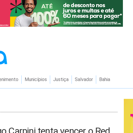
enimento
Municípios
Justiça
Salvador
Bahia
go Carpini tenta vencer o Red