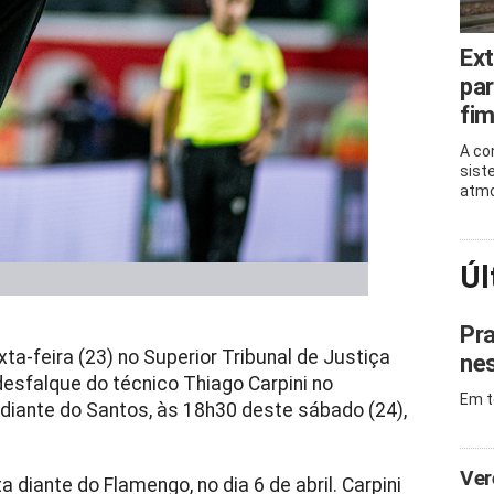
Ext
par
fi
A co
sist
atmo
Úl
Pra
-feira (23) no Superior Tribunal de Justiça
nes
 desfalque do técnico Thiago Carpini no
Em t
 diante do Santos, às 18h30 deste sábado (24),
Ver
a diante do Flamengo, no dia 6 de abril. Carpini