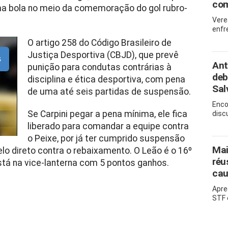
com
ma bola no meio da comemoração do gol rubro-
Vere
enfr
O artigo 258 do Código Brasileiro de
Justiça Desportiva (CBJD), que prevê
s
Ant
punição para condutas contrárias à
deb
disciplina e ética desportiva, com pena
Sal
de uma até seis partidas de suspensão.
Enco
Se Carpini pegar a pena mínima, ele fica
disc
liberado para comandar a equipe contra
o Peixe, por já ter cumprido suspensão
Mai
lo direto contra o rebaixamento. O Leão é o 16º
réu
stá na vice-lanterna com 5 pontos ganhos.
cau
Apre
STF 