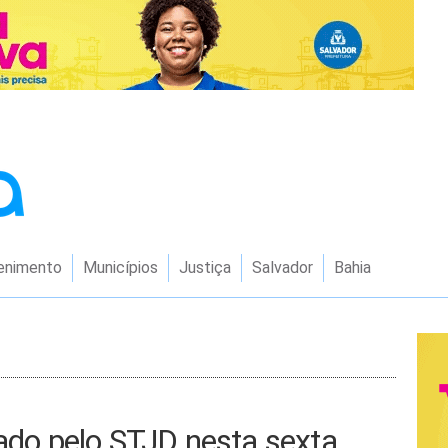
enimento
Municípios
Justiça
Salvador
Bahia
gado pelo STJD nesta sexta