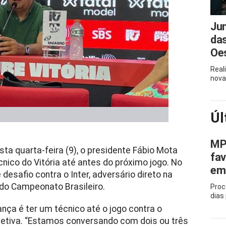
Ju
das
Oe
Real
nova
Úl
MP
sta quarta-feira (9), o presidente Fábio Mota
fa
nico do Vitória até antes do próximo jogo. No
em 
esafio contra o Inter, adversário direto na
 do Campeonato Brasileiro.
Proc
dias
ça é ter um técnico até o jogo contra o
coletiva. “Estamos conversando com dois ou três