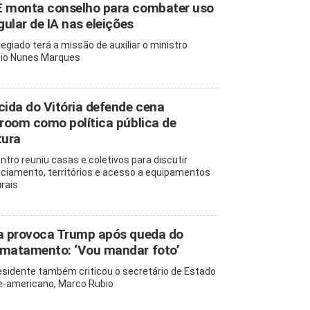
 monta conselho para combater uso
egular de IA nas eleições
legiado terá a missão de auxiliar o ministro
io Nunes Marques
cida do Vitória defende cena
lroom como política pública de
tura
ntro reuniu casas e coletivos para discutir
nciamento, territórios e acesso a equipamentos
urais
a provoca Trump após queda do
matamento: ‘Vou mandar foto’
esidente também criticou o secretário de Estado
e-americano, Marco Rubio