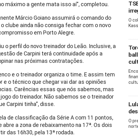
TSE
 no máximo a gente mata isso aí”, completou.
irr
rmanente Márcio Goiano assumirá o comando do
O co
 o clube ainda não consiga fechar com o novo
Kass
no compromisso em Porto Alegre.
 o perfil do novo treinador do Leão. Inclusive, a
Tor
gestão de Carpini terá continuidade após a
bal
opinar nas próximas contratações.
cul
Enco
nco e o treinador organiza o time. E assim tem
fina
r e o técnico que chegar vai dar as opiniões
cult
arências. Carências essas que nós sabemos, mas
 jogo do treinador. Não sabemos se o treinador
Lul
 Carpini tinha”, disse.
des
ela de classificação da Série A com 11 pontos,
O pr
 abre a zona de rebaixamento na 17ª. Os dois
nort
tir das 16h30, pela 13ª rodada.