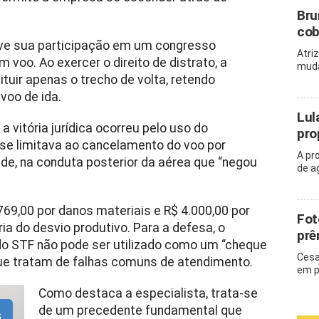
Bru
cob
ve sua participação em um congresso
Atri
 voo. Ao exercer o direito de distrato, a
muda
tuir apenas o trecho de volta, retendo
voo de ida.
Lul
a vitória jurídica ocorreu pelo uso do
pro
o se limitava ao cancelamento do voo por
A pr
de, na conduta posterior da aérea que “negou
de a
69,00 por danos materiais e R$ 4.000,00 por
Fot
ria do desvio produtivo. Para a defesa, o
prê
do STF não pode ser utilizado como um “cheque
Cesa
ue tratam de falhas comuns de atendimento.
em p
Como destaca a especialista, trata-se
de um precedente fundamental que
s