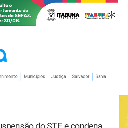
enimento
Municípios
Justiça
Salvador
Bahia
suspensão do STF e condena