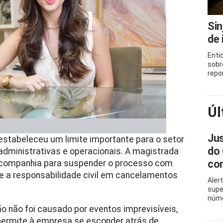
Sin
de 
Enti
sobr
repo
Úl
Jus
estabeleceu um limite importante para o setor
do 
administrativas e operacionais. A magistrada
con
da companhia para suspender o processo com
e a responsabilidade civil em cancelamentos
Aler
supe
núme
ão não foi causado por eventos imprevisíveis,
permite à empresa se esconder atrás de