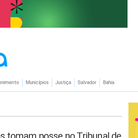
enimento
Municípios
Justiça
Salvador
Bahia
 tomam posse no Tribunal de