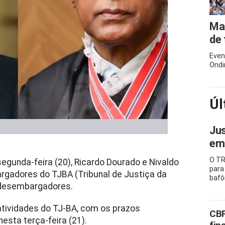
Mar
de 
Even
Ondi
Úl
Jus
emb
O TR
segunda-feira (20), Ricardo Dourado e Nivaldo
para
adores do TJBA (Tribunal de Justiça da
baf
0 desembargadores.
tividades do TJ-BA, com os prazos
CBF
esta terça-feira (21).