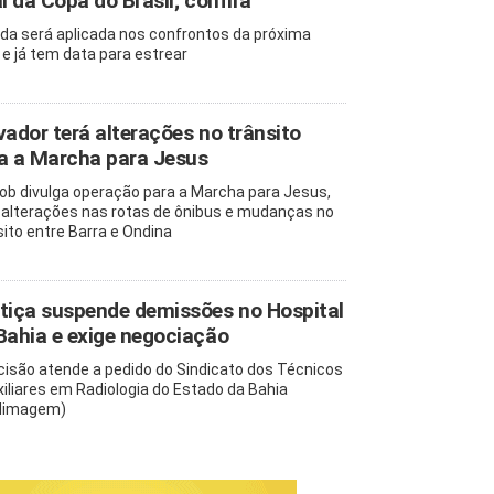
al da Copa do Brasil; confira
da será aplicada nos confrontos da próxima
 e já tem data para estrear
vador terá alterações no trânsito
a a Marcha para Jesus
b divulga operação para a Marcha para Jesus,
alterações nas rotas de ônibus e mudanças no
sito entre Barra e Ondina
tiça suspende demissões no Hospital
Bahia e exige negociação
cisão atende a pedido do Sindicato dos Técnicos
xiliares em Radiologia do Estado da Bahia
dimagem)