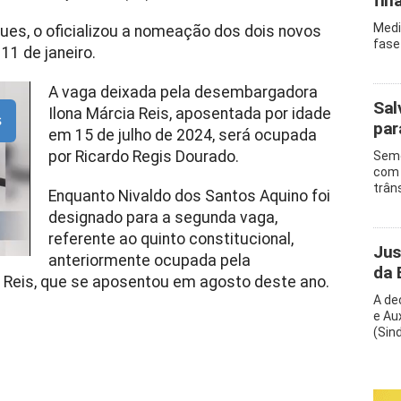
fin
Medi
ues, o oficializou a nomeação dos dois novos
fase
1 de janeiro.
A vaga deixada pela desembargadora
Sal
Ilona Márcia Reis, aposentada por idade
s
par
em 15 de julho de 2024, será ocupada
por Ricardo Regis Dourado.
Semo
com 
trân
Enquanto Nivaldo dos Santos Aquino foi
designado para a segunda vaga,
referente ao quinto constitucional,
Jus
anteriormente ocupada pela
da 
Reis, que se aposentou em agosto deste ano.
A de
e Au
(Sin