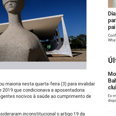
Dia
pa
pai
Conf
What
Úl
Mor
Bah
 maioria nesta quarta-feira (3) para invalidar
clu
e 2019 que condicionava a aposentadoria
 agentes nocivos à saúde ao cumprimento de
Ex-m
disp
nsideraram inconstitucional o artigo 19 da