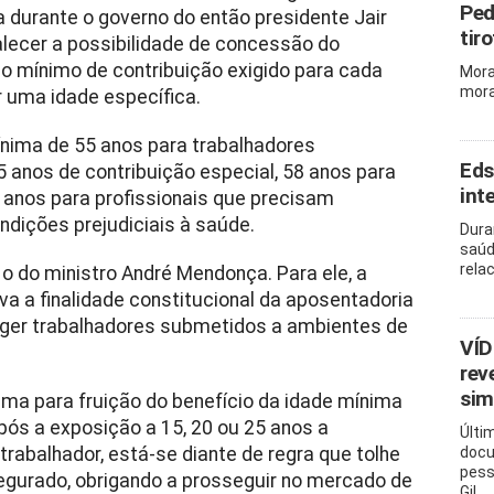
Ped
 durante o governo do então presidente Jair
tir
alecer a possibilidade de concessão do
 mínimo de contribuição exigido para cada
Mora
mora
r uma idade específica.
ínima de 55 anos para trabalhadores
Eds
 anos de contribuição especial, 58 anos para
int
 anos para profissionais que precisam
dições prejudiciais à saúde.
Dura
saúd
rela
o do ministro André Mendonça. Para ele, a
va a finalidade constitucional da aposentadoria
eger trabalhadores submetidos a ambientes de
VÍD
rev
sim
ima para fruição do benefício da idade mínima
ós a exposição a 15, 20 ou 25 anos a
Últi
rabalhador, está-se diante de regra que tolhe
docu
pess
segurado, obrigando a prosseguir no mercado de
Gil