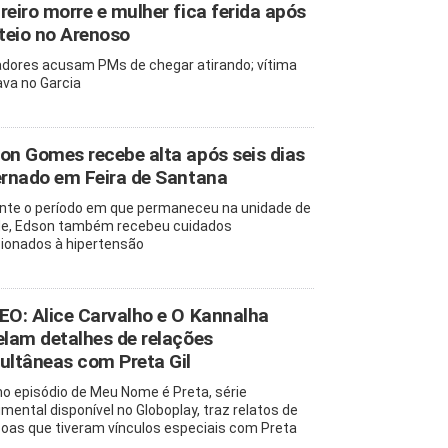
reiro morre e mulher fica ferida após
oteio no Arenoso
dores acusam PMs de chegar atirando; vítima
va no Garcia
on Gomes recebe alta após seis dias
ernado em Feira de Santana
nte o período em que permaneceu na unidade de
e, Edson também recebeu cuidados
cionados à hipertensão
EO: Alice Carvalho e O Kannalha
elam detalhes de relações
ultâneas com Preta Gil
mo episódio de Meu Nome é Preta, série
mental disponível no Globoplay, traz relatos de
oas que tiveram vínculos especiais com Preta