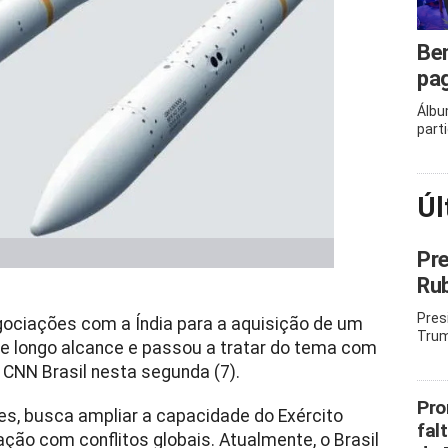
Ben
pag
Álbu
part
Úl
Pre
Rub
Pres
gociações com a Índia para a aquisição de um
Trum
e longo alcance e passou a tratar do tema com
a CNN Brasil nesta segunda (7).
Pro
es, busca ampliar a capacidade do Exército
fal
ação com conflitos globais. Atualmente, o Brasil