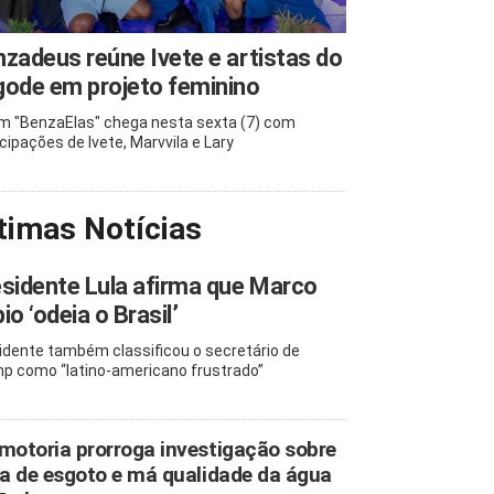
zadeus reúne Ivete e artistas do
ode em projeto feminino
m "BenzaElas" chega nesta sexta (7) com
icipações de Ivete, Marvvila e Lary
timas Notícias
sidente Lula afirma que Marco
io ‘odeia o Brasil’
idente também classificou o secretário de
p como “latino-americano frustrado”
motoria prorroga investigação sobre
ta de esgoto e má qualidade da água