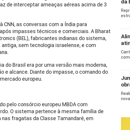
da
az de interceptar ameaças aéreas acima de 3
Repr
estr
o à CNN, as conversas com a Índia para
após impasses técnicos e comerciais. A Bharat
Ali
ronics (BEL), fabricantes indianas do sistema,
ati
 antiga, sem tecnologia israelense, e com
ana.
Cant
como
cia do Brasil era por uma versão mais moderna,
 e alcance. Diante do impasse, o comando do
Jun
o mercado europeu.
obr
Real
nova
cado pelo consórcio europeu MBDA com
ardo. O sistema pertence à mesma família de
a nas fragatas da Classe Tamandaré, em