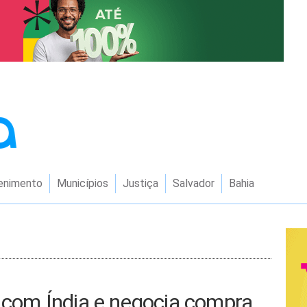
enimento
Municípios
Justiça
Salvador
Bahia
o com Índia e negocia compra