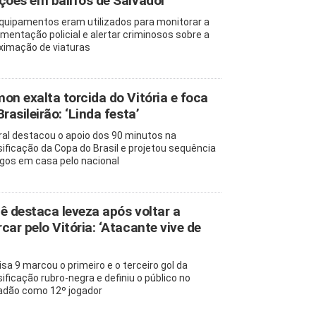
ções em bairros de Salvador
quipamentos eram utilizados para monitorar a
mentação policial e alertar criminosos sobre a
ximação de viaturas
on exalta torcida do Vitória e foca
Brasileirão: ‘Linda festa’
ral destacou o apoio dos 90 minutos na
sificação da Copa do Brasil e projetou sequência
ogos em casa pelo nacional
ê destaca leveza após voltar a
car pelo Vitória: ‘Atacante vive de
sa 9 marcou o primeiro e o terceiro gol da
sificação rubro-negra e definiu o público no
adão como 12º jogador