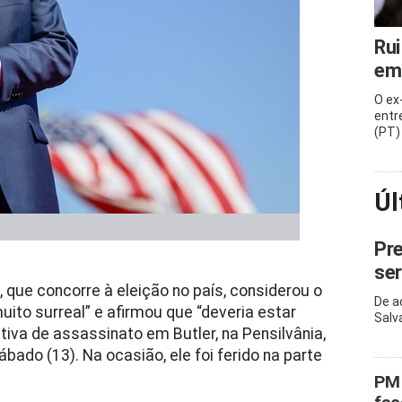
Rui
em
O ex
entr
(PT)
Úl
Pre
ser
 que concorre à eleição no país, considerou o
De a
to surreal” e afirmou que “deveria estar
Salv
tiva de assassinato em Butler, na Pensilvânia,
ado (13). Na ocasião, ele foi ferido na parte
PM 