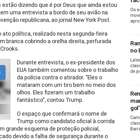
fac
s estão dizendo que é por Deus que ainda estou
Os e
, em uma entrevista a bordo de seu avião na
movi
venção republicana, ao jornal New York Post.
apro
ato política, realizado nesta segunda-feira
branca cobrindo a orelha direita, perfurada
Ram
 Crooks.
no 
Late
Durante entrevista, o ex-presidente dos
clas
EUA também comentou sobre o trabalho
de j
s
da polícia contra o atirador. “Eles o
mataram com um tiro bem no meio dos
olhos. Eles fizeram um trabalho
Ren
fantástico”, contou Trump.
mar
gol’
O espaço que confirmará o nome de
Cami
Trump como candidato oficial à corrida
clas
um grande esquema de proteção policial,
Barr
ticado devido a falha de segurança durante o