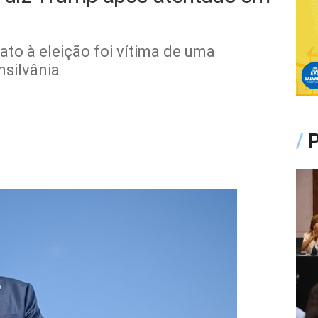
to à eleição foi vítima de uma
nsilvânia
/
P