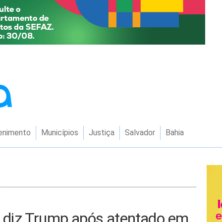
enimento
Municípios
Justiça
Salvador
Bahia
’, diz Trump após atentado em