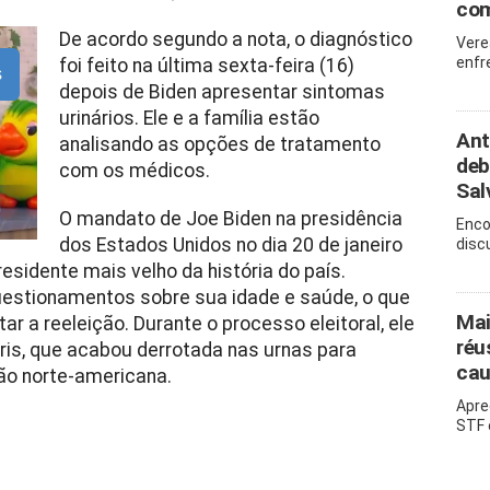
com
De acordo segundo a nota, o diagnóstico
Vere
enfr
foi feito na última sexta-feira (16)
s
depois de Biden apresentar sintomas
urinários. Ele e a família estão
Ant
analisando as opções de tratamento
deb
com os médicos.
Sal
O mandato de Joe Biden na presidência
Enco
dos Estados Unidos no dia 20 de janeiro
disc
esidente mais velho da história do país.
questionamentos sobre sua idade e saúde, o que
Mai
r a reeleição. Durante o processo eleitoral, ele
réu
ris, que acabou derrotada nas urnas para
cau
ão norte-americana.
Apre
STF 