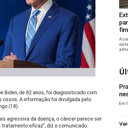
Ext
par
fi
A co
sist
atmo
Úl
Pra
e Biden, de 82 anos, foi diagnosticado com
nes
ossos. A informação foi divulgada pelo
Em t
ngo (18).
s agressiva da doença, o câncer parece ser
Ver
 tratamento eficaz”, diz o comunicado.