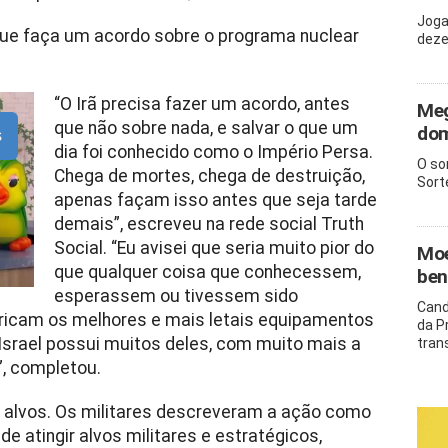
Joga
que faça um acordo sobre o programa nuclear
deze
“O Irã precisa fazer um acordo, antes
Meg
que não sobre nada, e salvar o que um
dom
s
dia foi conhecido como o Império Persa.
O so
Chega de mortes, chega de destruição,
Sort
apenas façam isso antes que seja tarde
demais”, escreveu na rede social Truth
Social. “Eu avisei que seria muito pior do
Moe
que qualquer coisa que conhecessem,
ben
esperassem ou tivessem sido
Cand
bricam os melhores e mais letais equipamentos
da P
Israel possui muitos deles, com muito mais a
tran
, completou.
e alvos. Os militares descreveram a ação como
de atingir alvos militares e estratégicos,