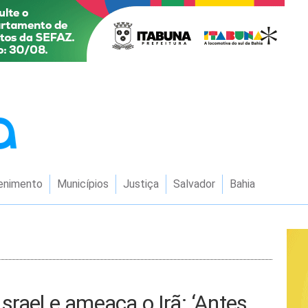
enimento
Municípios
Justiça
Salvador
Bahia
srael e ameaça o Irã: ‘Antes