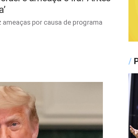
a’
z ameaças por causa de programa
/
P