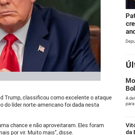
Pat
cre
an
Depu
Úl
Mor
Bol
ld Trump, classificou como excelente o ataque
A de
para
ção do líder norte-americano foi dada nesta
Vit
 uma chance e não aproveitaram. Eles foram
da 
ais por vir. Muito mais”, disse.