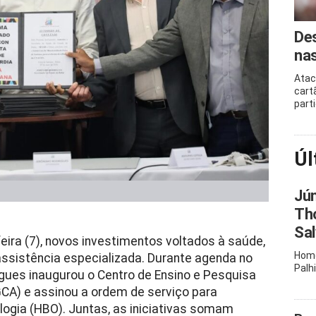
Des
nas
Atac
cart
part
Úl
Jú
Th
Sa
eira (7), novos investimentos voltados à saúde,
Home
assistência especializada. Durante agenda no
Palh
gues inaugurou o Centro de Ensino e Pesquisa
GCA) e assinou a ordem de serviço para
logia (HBO). Juntas, as iniciativas somam