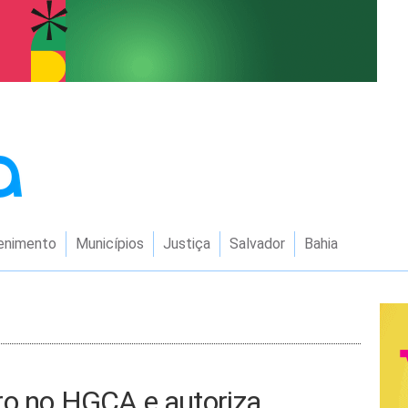
enimento
Municípios
Justiça
Salvador
Bahia
ro no HGCA e autoriza