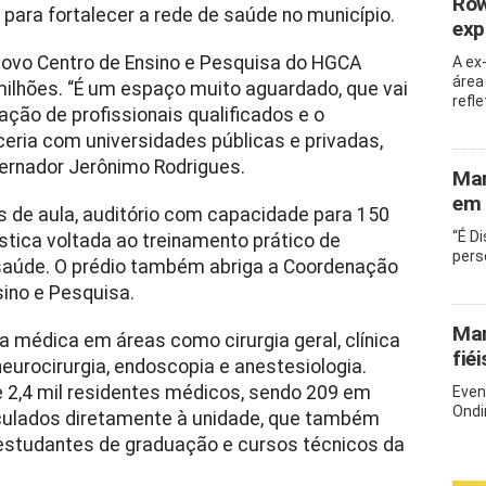
Row
para fortalecer a rede de saúde no município.
exp
o novo Centro de Ensino e Pesquisa do HGCA
A ex
área
ilhões. “É um espaço muito aguardado, que vai
refl
mação de profissionais qualificados e o
ria com universidades públicas e privadas,
ernador Jerônimo Rodrigues.
Mar
em 
s de aula, auditório com capacidade para 150
“É D
tica voltada ao treinamento prático de
pers
 saúde. O prédio também abriga a Coordenação
sino e Pesquisa.
Mar
 médica em áreas como cirurgia geral, clínica
fié
neurocirurgia, endoscopia e anestesiologia.
 2,4 mil residentes médicos, sendo 209 em
Even
Ondi
nculados diretamente à unidade, que também
estudantes de graduação e cursos técnicos da