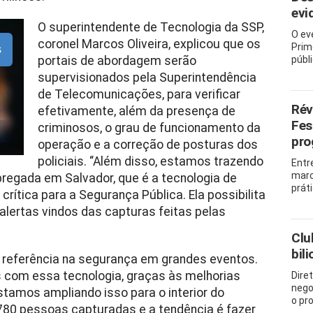
evi
O superintendente de Tecnologia da SSP,
O ev
coronel Marcos Oliveira, explicou que os
Prim
s
portais de abordagem serão
públ
supervisionados pela Superintendência
de Telecomunicações, para verificar
Rév
efetivamente, além da presença de
Fes
criminosos, o grau de funcionamento da
pro
operação e a correção de posturas dos
policiais. “Além disso, estamos trazendo
Entr
marc
regada em Salvador, que é a tecnologia de
prát
ítica para a Segurança Pública. Ela possibilita
 alertas vindos das capturas feitas pelas
Clu
bil
é referência na segurança em grandes eventos.
s com essa tecnologia, graças às melhorias
Dire
nego
tamos ampliando isso para o interior do
o pr
780 pessoas capturadas e a tendência é fazer