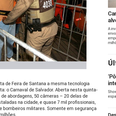
Can
alv
A in
envo
empr
milh
Úl
‘Pô
int
eta de Feira de Santana a mesma tecnologia
eta: o Carnaval de Salvador. Aberta nesta quinta-
Show
ais de abordagens, 50 câmeras – 20 delas de
espa
taladas na cidade, e quase 7 mil profissionais,
cos e bombeiros militares. Somente em segurança
Des
milhões.