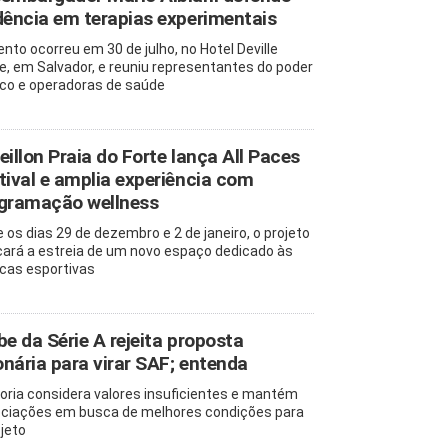
dência em terapias experimentais
ento ocorreu em 30 de julho, no Hotel Deville
e, em Salvador, e reuniu representantes do poder
ico e operadoras de saúde
eillon Praia do Forte lança All Paces
tival e amplia experiência com
gramação wellness
e os dias 29 de dezembro e 2 de janeiro, o projeto
ará a estreia de um novo espaço dedicado às
icas esportivas
be da Série A rejeita proposta
ionária para virar SAF; entenda
toria considera valores insuficientes e mantém
ciações em busca de melhores condições para
ojeto