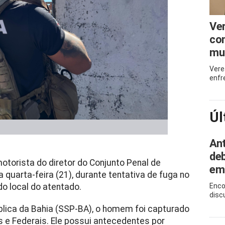
Ve
com
mu
Vere
enfr
Úl
Ant
deb
motorista do diretor do Conjunto Penal de
em
 quarta-feira (21), durante tentativa de fuga no
do local do atentado.
Enco
disc
lica da Bahia (SSP-BA), o homem foi capturado
 e Federais. Ele possui antecedentes por