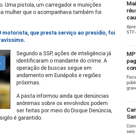
Mai
bo. Uma pistola, um carregador e munições
réu
ma mulher que o acompanhava também foi
cau
Apre
O motorista, que presta serviço ao presídio, foi
STF 
ravíssimo.
Segundo a SSP, ações de inteligência já
MP 
pag
identificaram o mandante do crime. A
s
con
operação de buscas segue em
andamento em Eunápolis e regiões
Fisc
próximas.
públ
grav
A pasta informou ainda que denúncias
anônimas sobre os envolvidos podem
Cam
ser feitas por meio do Disque Denúncia,
San
sigilo é garantido.
Com 
seis