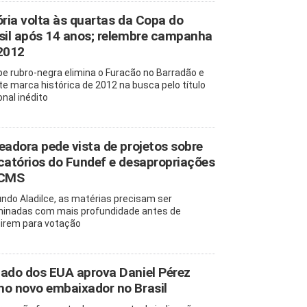
ória volta às quartas da Copa do
sil após 14 anos; relembre campanha
2012
pe rubro-negra elimina o Furacão no Barradão e
te marca histórica de 2012 na busca pelo título
onal inédito
eadora pede vista de projetos sobre
catórios do Fundef e desapropriações
 CMS
ndo Aladilce, as matérias precisam ser
inadas com mais profundidade antes de
irem para votação
ado dos EUA aprova Daniel Pérez
o novo embaixador no Brasil