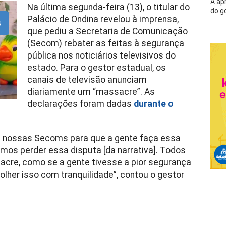
A ap
Na última segunda-feira (13), o titular do
do g
Palácio de Ondina revelou à imprensa,
s
que pediu a Secretaria de Comunicação
(Secom) rebater as feitas à segurança
pública nos noticiários televisivos do
estado. Para o gestor estadual, os
canais de televisão anunciam
diariamente um “massacre”. As
declarações foram dadas
durante o
 às nossas Secoms para que a gente faça essa
os perder essa disputa [da narrativa]. Todos
cre, como se a gente tivesse a pior segurança
lher isso com tranquilidade”, contou o gestor