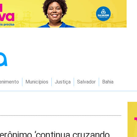
enimento
Municípios
Justiça
Salvador
Bahia
erônimo ‘continua cruzando