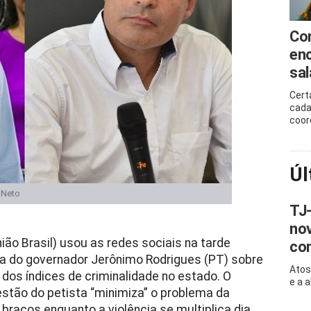
Co
enc
sal
Cert
cada
coor
Úl
 Neto
TJ-
nov
ião Brasil) usou as redes sociais na tarde
con
fala do governador Jerônimo Rodrigues (PT) sobre
Atos
dos índices de criminalidade no estado. O
e a 
estão do petista “minimiza” o problema da
braços enquanto a violência se multiplica dia