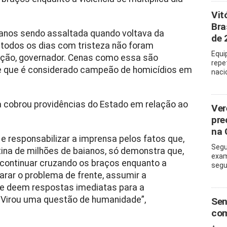
Vit
Bra
 anos sendo assaltada quando voltava da
de 
 todos os dias com tristeza não foram
Equi
ação, governador. Cenas como essa são
repe
 e que é considerado campeão de homicídios em
naci
a cobrou providências do Estado em relação ao
Ver
pre
na
 e responsabilizar a imprensa pelos fatos que,
Segu
ina de milhões de baianos, só demonstra que,
exam
 continuar cruzando os braços enquanto a
segu
carar o problema de frente, assumir a
ue deem respostas imediatas para a
. Virou uma questão de humanidade”,
Sen
com