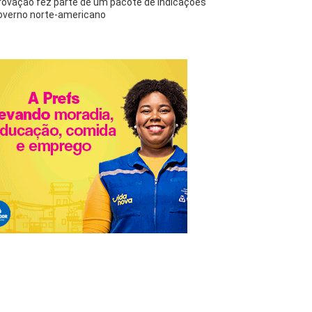
rovação fez parte de um pacote de indicações
overno norte-americano