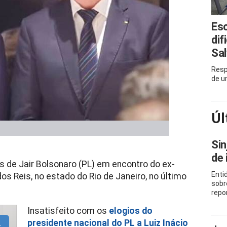
Esc
dif
Sa
Resp
de u
Úl
Sin
de 
s de Jair Bolsonaro (PL) em encontro do ex-
Enti
s Reis, no estado do Rio de Janeiro, no último
sobr
repo
Insatisfeito com os
elogios do
presidente nacional do PL a Luiz Inácio
s