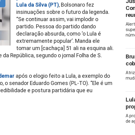
Jus
Lula da Silva (PT)
, Bolsonaro fez
Con
insinuações sobre o futuro da legenda.
reu
“Se continuar assim, vai implodir o
Aler
partido. Pessoa do partido dando
supe
declaração absurda, como ‘o Lula é
núme
extremamente popular’. Manda ele
tomar um [cachaça] 51 ali na esquina ali.
e da República, segundo o jornal Folha de S.
Bru
cob
Atri
ldemar
após o elogio feito a Lula, a exemplo do
muda
ro, o senador Eduardo Gomes (PL-TO). “Ele é um
edibilidade e postura partidária que eu
Lul
pro
A pr
de a