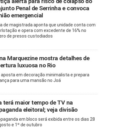
tiça alerta para risco de colapso do
junto Penal de Serrinha e convoca
nião emergencial
ta de magistrada aponta que unidade conta com
rlotação e opera com excedente de 16% no
ro de presos custodiados
na Marquezine mostra detalhes de
ertura luxuosa no Rio
z aposta em decoração minimalista e prepara
nça para uma mansão no Joá
a terá maior tempo de TV na
paganda eleitoral; veja divisão
opaganda em bloco será exibida entre os dias 28
gosto e 1º de outubro