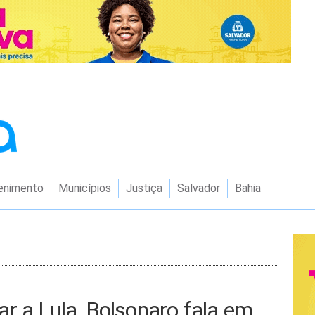
enimento
Municípios
Justiça
Salvador
Bahia
r a Lula, Bolsonaro fala em