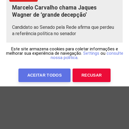
Marcelo Carvalho chama Jaques
Wagner de ‘grande decepção’
Candidato ao Senado pela Rede afirma que perdeu
a referência política no senador
Este site armazena cookies para coletar informações e
melhorar sua experiência de navegação.
Settings
ou
consulte
nossa política
.
ACEITAR TODOS
RECUSAR
Anuncie Conosco
WP Twitter Auto Publish
Powered By :
XYZScripts.com