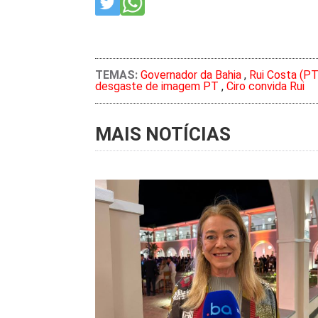
TEMAS:
Governador da Bahia
,
Rui Costa (PT
desgaste de imagem PT
,
Ciro convida Rui
MAIS NOTÍCIAS