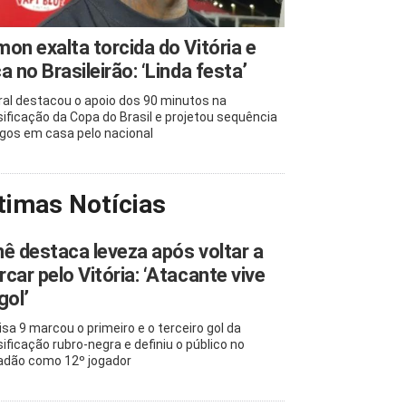
on exalta torcida do Vitória e
a no Brasileirão: ‘Linda festa’
ral destacou o apoio dos 90 minutos na
sificação da Copa do Brasil e projetou sequência
ogos em casa pelo nacional
timas Notícias
ê destaca leveza após voltar a
car pelo Vitória: ‘Atacante vive
gol’
sa 9 marcou o primeiro e o terceiro gol da
sificação rubro-negra e definiu o público no
adão como 12º jogador