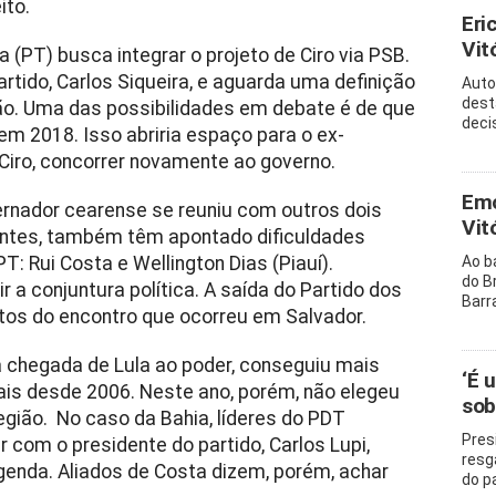
ito.
Eri
Vitó
(PT) busca integrar o projeto de Ciro via PSB.
rtido, Carlos Siqueira, e aguarda uma definição
Auto
dest
são. Uma das possibilidades em debate é de que
decis
em 2018. Isso abriria espaço para o ex-
Ciro, concorrer novamente ao governo.
Emo
rnador cearense se reuniu com outros dois
Vit
ontes, também têm apontado dificuldades
: Rui Costa e Wellington Dias (Piauí).
Ao b
do B
ir a conjuntura política. A saída do Partido dos
Barr
tos do encontro que ocorreu em Salvador.
a chegada de Lula ao poder, conseguiu mais
‘É 
ais desde 2006. Neste ano, porém, não elegeu
sob
egião. No caso da Bahia, líderes do PDT
Pres
 com o presidente do partido, Carlos Lupi,
resg
genda. Aliados de Costa dizem, porém, achar
do p