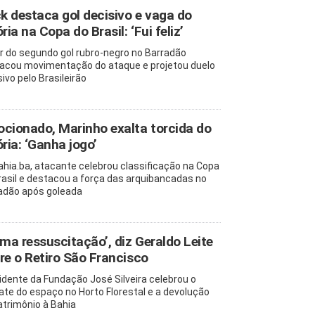
ck destaca gol decisivo e vaga do
ria na Copa do Brasil: ‘Fui feliz’
r do segundo gol rubro-negro no Barradão
acou movimentação do ataque e projetou duelo
ivo pelo Brasileirão
cionado, Marinho exalta torcida do
ória: ‘Ganha jogo’
ahia.ba, atacante celebrou classificação na Copa
rasil e destacou a força das arquibancadas no
adão após goleada
uma ressuscitação’, diz Geraldo Leite
re o Retiro São Francisco
idente da Fundação José Silveira celebrou o
ate do espaço no Horto Florestal e a devolução
atrimônio à Bahia