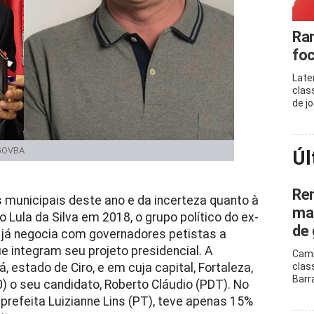
Ram
foc
Late
clas
de j
/GOVBA
Úl
Ren
 municipais deste ano e da incerteza quanto à
mar
o Lula da Silva em 2018, o grupo político do ex-
de 
 já negocia com governadores petistas a
e integram seu projeto presidencial. A
Cami
estado de Ciro, e em cuja capital, Fortaleza,
clas
Barr
) o seu candidato, Roberto Cláudio (PDT). No
-prefeita Luizianne Lins (PT), teve apenas 15%