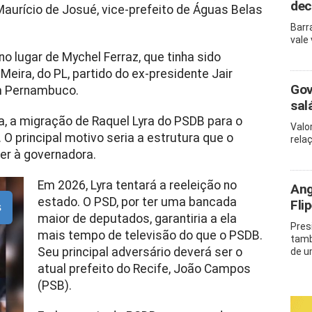
dec
urício de Josué, vice-prefeito de Águas Belas
Barr
vale
 lugar de Mychel Ferraz, que tinha sido
Meira, do PL, partido do ex-presidente Jair
Gov
em Pernambuco.
sal
da, a migração de Raquel Lyra do PSDB para o
Valo
O principal motivo seria a estrutura que o
rela
er à governadora.
Em 2026, Lyra tentará a reeleição no
Ang
estado. O PSD, por ter uma bancada
Fli
s
maior de deputados, garantiria a ela
Pres
mais tempo de televisão do que o PSDB.
tamb
Seu principal adversário deverá ser o
de u
atual prefeito do Recife, João Campos
(PSB).