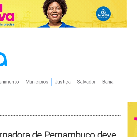
enimento
Municípios
Justiça
Salvador
Bahia
ernadora de Pernambuco deve