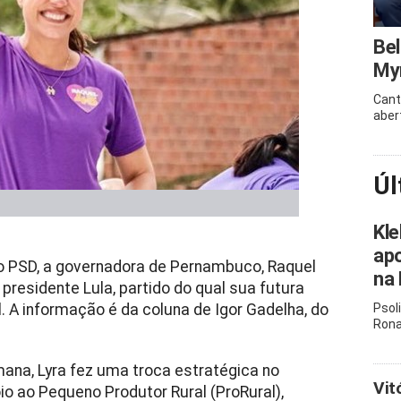
Bel
Myr
Cant
aber
Úl
Kle
apo
o PSD, a governadora de Pernambuco, Raquel
na 
presidente Lula, partido do qual sua futura
. A informação é da coluna de Igor Gadelha, do
Psol
Rona
ana, Lyra fez uma troca estratégica no
Vit
 ao Pequeno Produtor Rural (ProRural),