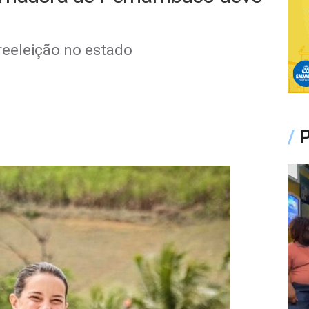
reeleição no estado
/
P