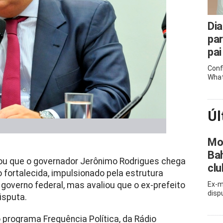
Dia
pa
pai
Conf
What
Úl
Mor
Bah
ou que o governador Jerônimo Rodrigues chega
clu
 fortalecida, impulsionado pela estrutura
 governo federal, mas avaliou que o ex-prefeito
Ex-m
disp
isputa.
o programa Frequência Política, da Rádio