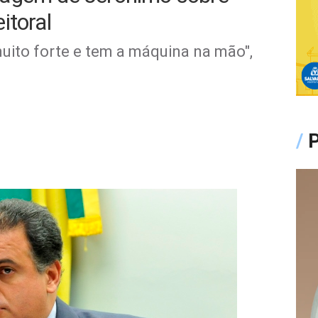
itoral
uito forte e tem a máquina na mão",
/
P