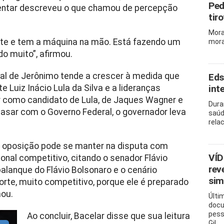
Ped
mentar descreveu o que chamou de percepção
tir
Mora
rte e tem a máquina na mão. Está fazendo um
mora
do muito”, afirmou.
al de Jerônimo tende a crescer à medida que
Eds
Luiz Inácio Lula da Silva e a lideranças
int
r como candidato de Lula, de Jaques Wagner e
Dura
 casar com o Governo Federal, o governador leva
saúd
rela
a oposição pode se manter na disputa com
VÍD
onal competitivo, citando o senador Flávio
rev
alanque do Flávio Bolsonaro e o cenário
sim
orte, muito competitivo, porque ele é preparado
mou.
Últi
docu
pess
Ao concluir, Bacelar disse que sua leitura
Gil