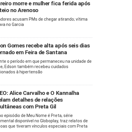
reiro morre e mulher fica ferida após
oteio no Arenoso
dores acusam PMs de chegar atirando; vítima
va no Garcia
on Gomes recebe alta após seis dias
ernado em Feira de Santana
nte o período em que permaneceu na unidade de
e, Edson também recebeu cuidados
cionados à hipertensão
EO: Alice Carvalho e O Kannalha
elam detalhes de relações
ultâneas com Preta Gil
mo episódio de Meu Nome é Preta, série
mental disponível no Globoplay, traz relatos de
oas que tiveram vínculos especiais com Preta