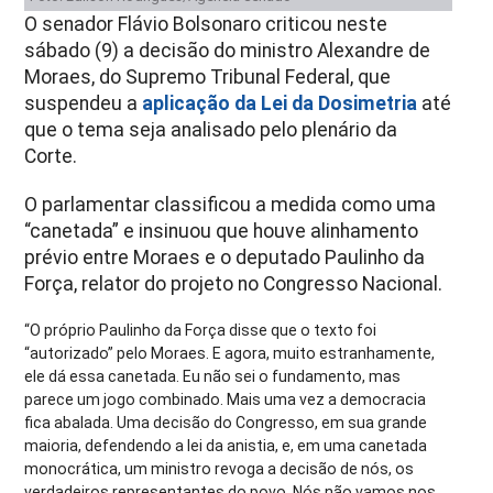
O senador
Flávio Bolsonaro
criticou neste
sábado (9) a decisão do ministro
Alexandre de
Moraes
, do
Supremo Tribunal Federal
, que
suspendeu a
aplicação da Lei da Dosimetria
até
que o tema seja analisado pelo plenário da
Corte.
O parlamentar classificou a medida como uma
“canetada” e insinuou que houve alinhamento
prévio entre Moraes e o deputado
Paulinho da
Força
, relator do projeto no Congresso Nacional.
“O próprio Paulinho da Força disse que o texto foi
“autorizado” pelo Moraes. E agora, muito estranhamente,
ele dá essa canetada. Eu não sei o fundamento, mas
parece um jogo combinado. Mais uma vez a democracia
fica abalada. Uma decisão do Congresso, em sua grande
maioria, defendendo a lei da anistia, e, em uma canetada
monocrática, um ministro revoga a decisão de nós, os
verdadeiros representantes do povo. Nós não vamos nos