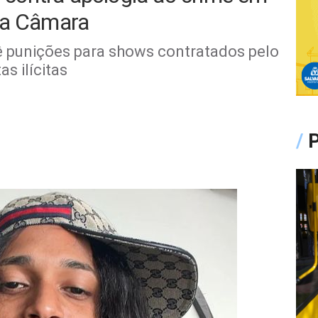
na Câmara
ê punições para shows contratados pelo
s ilícitas
/
P