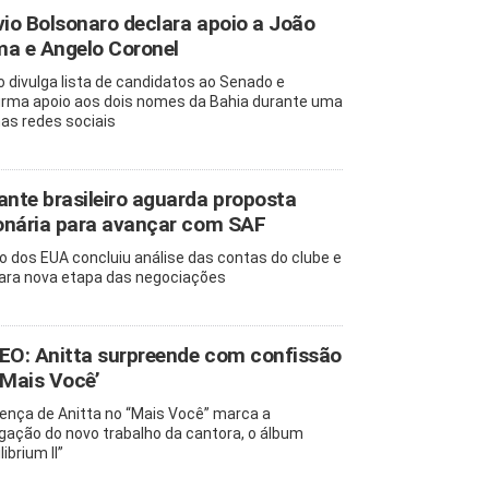
vio Bolsonaro declara apoio a João
a e Angelo Coronel
io divulga lista de candidatos ao Senado e
irma apoio aos dois nomes da Bahia durante uma
 nas redes sociais
ante brasileiro aguarda proposta
ionária para avançar com SAF
o dos EUA concluiu análise das contas do clube e
ara nova etapa das negociações
EO: Anitta surpreende com confissão
‘Mais Você’
ença de Anitta no “Mais Você” marca a
lgação do novo trabalho da cantora, o álbum
librium II”