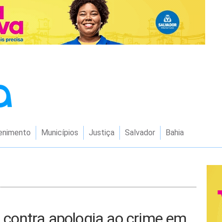
enimento
Municípios
Justiça
Salvador
Bahia
o contra apologia ao crime em