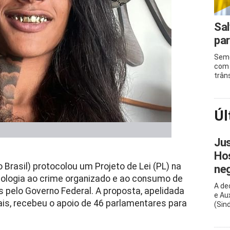
Sal
par
Semo
com 
trân
Úl
Ju
Hos
 Brasil) protocolou um Projeto de Lei (PL) na
ne
ologia ao crime organizado e ao consumo de
A de
 pelo Governo Federal. A proposta, apelidada
e Au
ais, recebeu o apoio de 46 parlamentares para
(Sin