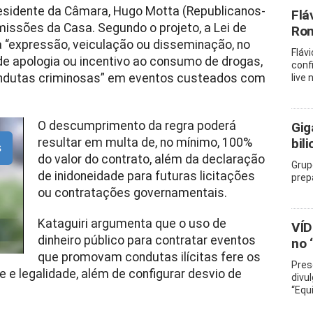
esidente da Câmara, Hugo Motta (Republicanos-
Flá
missões da Casa. Segundo o projeto, a Lei de
Rom
 a “expressão, veiculação ou disseminação, no
Fláv
de apologia ou incentivo ao consumo de drogas,
conf
condutas criminosas” em eventos custeados com
live
O descumprimento da regra poderá
Gig
resultar em multa de, no mínimo, 100%
bil
s
do valor do contrato, além da declaração
Grup
de inidoneidade para futuras licitações
prep
ou contratações governamentais.
Kataguiri argumenta que o uso de
VÍD
dinheiro público para contratar eventos
no 
que promovam condutas ilícitas fere os
Pres
e e legalidade, além de configurar desvio de
divu
“Equi