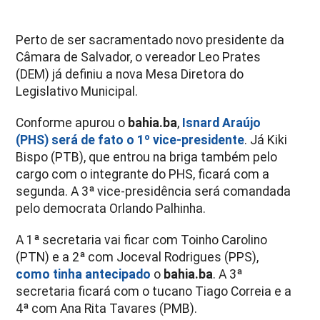
Perto de ser sacramentado novo presidente da
Câmara de Salvador, o vereador Leo Prates
(DEM) já definiu a nova Mesa Diretora do
Legislativo Municipal.
Conforme apurou o
bahia.ba
,
Isnard Araújo
(PHS) será de fato o 1º vice-presidente
. Já Kiki
Bispo (PTB), que entrou na briga também pelo
cargo com o integrante do PHS, ficará com a
segunda. A 3ª vice-presidência será comandada
pelo democrata Orlando Palhinha.
A 1ª secretaria vai ficar com Toinho Carolino
(PTN) e a 2ª com Joceval Rodrigues (PPS),
como tinha antecipado
o
bahia.ba
. A 3ª
secretaria ficará com o tucano Tiago Correia e a
4ª com Ana Rita Tavares (PMB).