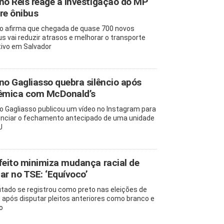
no Reis reage à investigação do MP
re ônibus
o afirma que chegada de quase 700 novos
us vai reduzir atrasos e melhorar o transporte
tivo em Salvador
no Gagliasso quebra silêncio após
êmica com McDonald’s
o Gagliasso publicou um vídeo no Instagram para
nciar o fechamento antecipado de uma unidade
J
feito minimiza mudança racial de
ar no TSE: ‘Equívoco’
tado se registrou como preto nas eleições de
 após disputar pleitos anteriores como branco e
o