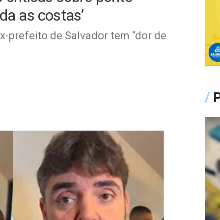
rda as costas’
ex-prefeito de Salvador tem “dor de
/
P