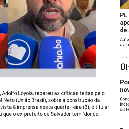
PL 
ap
de 
Auto
avan
Úl
Pon
nov
 Adolfo Loyola, rebateu as críticas feitas pelo
Conc
 Neto (União Brasil), sobre a construção da
Inde
ista à imprensa nesta quarta-feira (3), o titular
sist
 que o ex-prefeito de Salvador tem “dor de