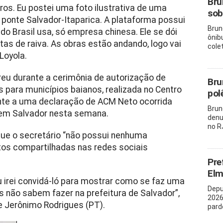
Bru
tros. Eu postei uma foto ilustrativa de uma
sob
 ponte Salvador-Itaparica. A plataforma possui
Brun
 Brasil usa, só empresa chinesa. Ele se dói
ônib
tas de raiva. As obras estão andando, logo vai
cole
Loyola.
rreu durante a cerimônia de autorização de
Bru
s para municípios baianos, realizada no Centro
pol
ente a uma declaração de ACM Neto ocorrida
Brun
em Salvador nesta semana.
denu
no R
 que o secretário “não possui nenhuma
tos compartilhadas nas redes sociais
Pre
Elm
u irei convidá-ló para mostrar como se faz uma
Depu
s não sabem fazer na prefeitura de Salvador”,
2026
e Jerônimo Rodrigues (PT).
pard