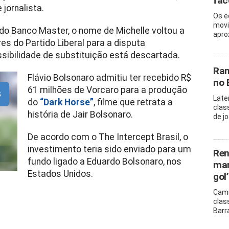
fac
jornalista.
Os e
movi
do Banco Master, o nome de Michelle voltou a
apro
es do Partido Liberal para a disputa
sibilidade de substituição está descartada.
Ram
Flávio Bolsonaro admitiu ter recebido R$
no 
61 milhões de Vorcaro para a produção
s
Late
do
“Dark Horse”
, filme que retrata a
clas
história de Jair Bolsonaro.
de j
De acordo com o The Intercept Brasil, o
investimento teria sido enviado para um
Ren
fundo ligado a Eduardo Bolsonaro, nos
mar
Estados Unidos.
gol’
Cami
clas
Barr