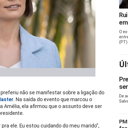
Rui
em
O ex
entr
(PT)
Úl
Pre
ser
preferiu não se manifestar sobre a ligação do
De a
aster
. Na saída do evento que marcou o
Salv
a Amélia, ela afirmou que o assunto deve ser
presidente.
PM 
r pra ele. Eu estou cuidando do meu marido”,