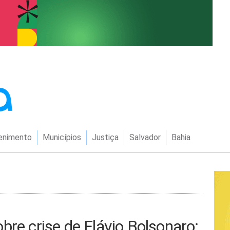
enimento
Municípios
Justiça
Salvador
Bahia
bre crise de Flávio Bolsonaro: