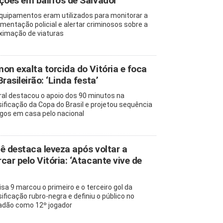
ções em bairros de Salvador
quipamentos eram utilizados para monitorar a
mentação policial e alertar criminosos sobre a
ximação de viaturas
on exalta torcida do Vitória e foca
Brasileirão: ‘Linda festa’
ral destacou o apoio dos 90 minutos na
sificação da Copa do Brasil e projetou sequência
ogos em casa pelo nacional
ê destaca leveza após voltar a
car pelo Vitória: ‘Atacante vive de
sa 9 marcou o primeiro e o terceiro gol da
sificação rubro-negra e definiu o público no
adão como 12º jogador