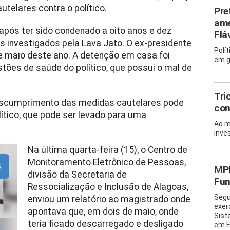
telares contra o político.
Pre
ame
 após ter sido condenado a oito anos e dez
Flá
s investigados pela Lava Jato. O ex-presidente
Polí
de maio deste ano. A detenção em casa foi
em g
tões de saúde do político, que possui o mal de
Tri
escumprimento das medidas cautelares pode
con
lítico, que pode ser levado para uma
Ao m
inves
Na última quarta-feira (15), o Centro de
Monitoramento Eletrônico de Pessoas,
s
MPF
divisão da Secretaria de
Fun
Ressocialização e Inclusão de Alagoas,
Segu
enviou um relatório ao magistrado onde
exer
apontava que, em dois de maio, onde
Sist
teria ficado descarregado e desligado
em E