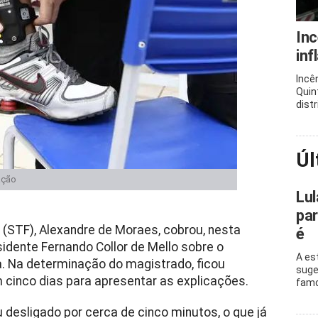
Inc
inf
Incê
Quin
distr
Úl
ação
Lul
par
 (STF), Alexandre de Moraes, cobrou, nesta
é
sidente Fernando Collor de Mello sobre o
A es
a. Na determinação do magistrado, ficou
suge
m cinco dias para apresentar as explicações.
famo
desligado por cerca de cinco minutos, o que já