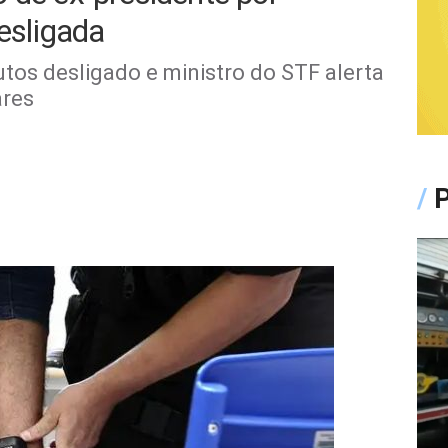
desligada
tos desligado e ministro do STF alerta
ares
/
P