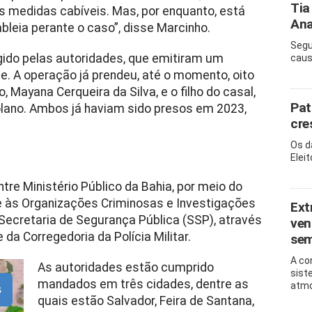
Tia
as medidas cabíveis. Mas, por enquanto, está
Ana
eia perante o caso”, disse Marcinho.
Segu
ido pelas autoridades, que emitiram um
caus
e. A operação já prendeu, até o momento, oito
, Mayana Cerqueira da Silva, e o filho do casal,
Pat
olano. Ambos já haviam sido presos em 2023,
cre
Os d
Eleit
tre Ministério Público da Bahia, por meio do
 às Organizações Criminosas e Investigações
Ext
a Secretaria de Segurança Pública (SSP), através
ven
 da Corregedoria da Polícia Militar.
se
A co
As autoridades estão cumprido
sist
mandados em três cidades, dentre as
atmo
s
quais estão Salvador, Feira de Santana,