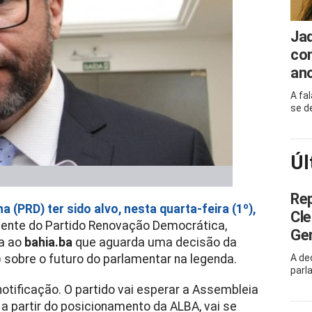
Ja
com
an
A fa
se d
Úl
Rep
 (PRD) ter sido alvo, nesta quarta-feira (1º),
Cle
idente do Partido Renovação Democrática,
Ger
ta ao
bahia.ba
que aguarda uma decisão da
 sobre o futuro do parlamentar na legenda.
A de
parl
ificação. O partido vai esperar a Assembleia
a partir do posicionamento da ALBA, vai se