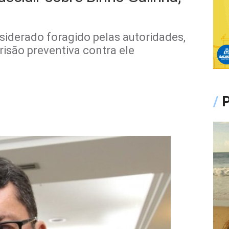
iderado foragido pelas autoridades,
isão preventiva contra ele
/
P