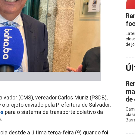
Ram
foc
Late
clas
de j
Úl
Ren
mar
alvador (CMS), vereador Carlos Muniz (PSDB),
de 
o projeto enviado pela Prefeitura de Salvador,
Cami
es
para o sistema de transporte coletivo da
clas
.
Barr
ia destde a última terça-feira (9) quando foi