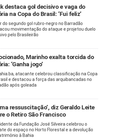
ck destaca gol decisivo e vaga do
ria na Copa do Brasil: ‘Fui feliz’
r do segundo gol rubro-negro no Barradão
acou movimentação do ataque e projetou duelo
ivo pelo Brasileirão
cionado, Marinho exalta torcida do
ória: ‘Ganha jogo’
ahia.ba, atacante celebrou classificação na Copa
rasil e destacou a força das arquibancadas no
adão após goleada
uma ressuscitação’, diz Geraldo Leite
re o Retiro São Francisco
idente da Fundação José Silveira celebrou o
ate do espaço no Horto Florestal e a devolução
atrimônio à Bahia