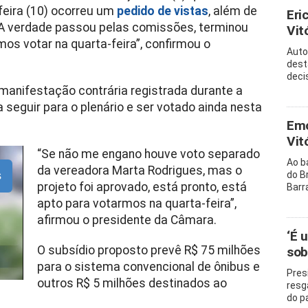
feira (10) ocorreu um
pedido de vistas
, além de
Eri
“A verdade passou pelas comissões, terminou
Vitó
emos votar na quarta-feira”, confirmou o
Auto
dest
decis
manifestação contrária registrada durante a
a seguir para o plenário e ser votado ainda nesta
Emo
Vit
“S
e não me engano houve voto separado
Ao b
da vereadora Marta Rodrigues, mas o
do B
s
projeto foi aprovado, está pronto, está
Barr
apto para votarmos na quarta-feira”,
afirmou o presidente da Câmara.
‘É 
O subsídio proposto prevê R$ 75 milhões
sob
para o sistema convencional de ônibus e
Pres
outros R$ 5 milhões destinados ao
resg
do p