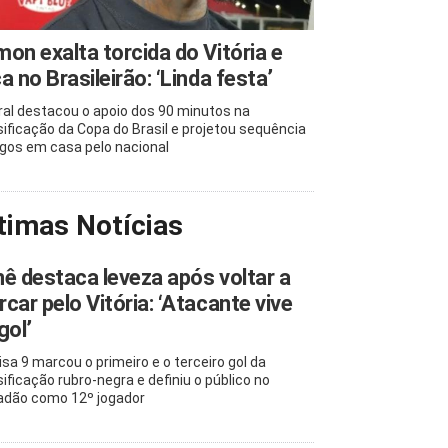
on exalta torcida do Vitória e
a no Brasileirão: ‘Linda festa’
ral destacou o apoio dos 90 minutos na
sificação da Copa do Brasil e projetou sequência
ogos em casa pelo nacional
timas Notícias
ê destaca leveza após voltar a
car pelo Vitória: ‘Atacante vive
gol’
sa 9 marcou o primeiro e o terceiro gol da
sificação rubro-negra e definiu o público no
adão como 12º jogador