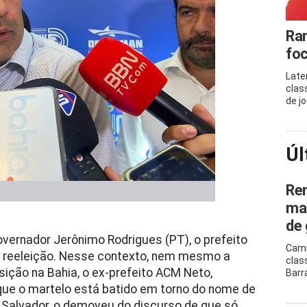
Ram
foc
Late
clas
de j
Úl
Ren
mar
de 
vernador Jerônimo Rodrigues (PT), o prefeito
Cami
ma reeleição. Nesse contexto, nem mesmo a
clas
sição na Bahia, o ex-prefeito ACM Neto,
Barr
 que o martelo está batido em torno do nome de
e Salvador, o demoveu do discurso de que só