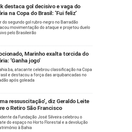
ck destaca gol decisivo e vaga do
ria na Copa do Brasil: ‘Fui feliz’
r do segundo gol rubro-negro no Barradão
acou movimentação do ataque e projetou duelo
ivo pelo Brasileirão
cionado, Marinho exalta torcida do
ória: ‘Ganha jogo’
ahia.ba, atacante celebrou classificação na Copa
rasil e destacou a força das arquibancadas no
adão após goleada
uma ressuscitação’, diz Geraldo Leite
re o Retiro São Francisco
idente da Fundação José Silveira celebrou o
ate do espaço no Horto Florestal e a devolução
atrimônio à Bahia