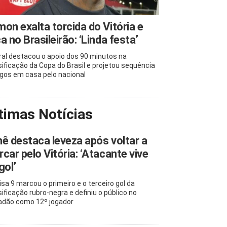
on exalta torcida do Vitória e
a no Brasileirão: ‘Linda festa’
ral destacou o apoio dos 90 minutos na
sificação da Copa do Brasil e projetou sequência
ogos em casa pelo nacional
timas Notícias
ê destaca leveza após voltar a
car pelo Vitória: ‘Atacante vive
gol’
sa 9 marcou o primeiro e o terceiro gol da
sificação rubro-negra e definiu o público no
adão como 12º jogador