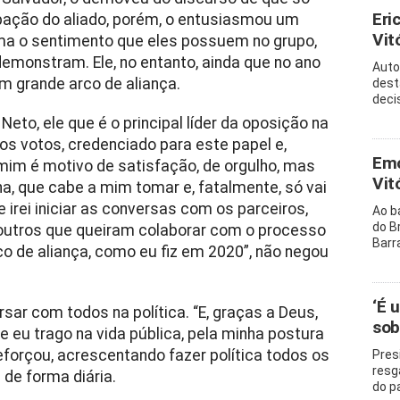
Eri
ipação do aliado, porém, o entusiasmou um
Vitó
rma o sentimento que eles possuem no grupo,
monstram. Ele, no entanto, ainda que no ano
Auto
m grande arco de aliança.
dest
decis
eto, ele que é o principal líder da oposição na
s votos, credenciado para este papel e,
Emo
mim é motivo de satisfação, de orgulho, mas
Vit
, que cabe a mim tomar e, fatalmente, só vai
ue irei iniciar as conversas com os parceiros,
Ao b
do B
 outros que queiram colaborar com o processo
Barr
co de aliança, como eu fiz em 2020”, não negou
‘É 
sar com todos na política. “E, graças a Deus,
sob
e eu trago na vida pública, pela minha postura
forçou, acrescentando fazer política todos os
Pres
resg
de forma diária.
do p