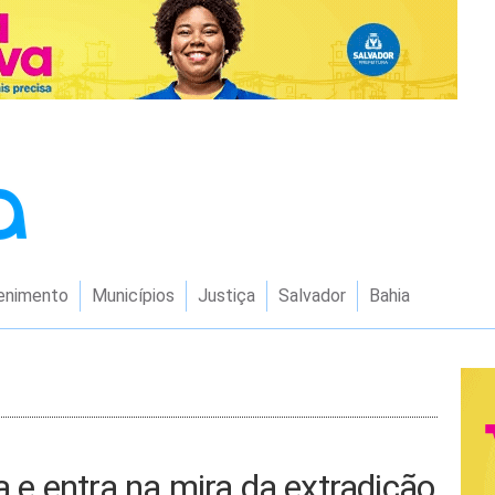
enimento
Municípios
Justiça
Salvador
Bahia
ia e entra na mira da extradição