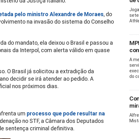
de 
istério da Justiça italiano.
Joga
retada pelo ministro Alexandre de Moraes
, do
sete
Athl
nvolvimento na invasão do sistema do Conselho
MPB
da do mandato, ela deixou o Brasil e passou a
con
ionais da Interpol, com alerta válido em quase
A me
serv
o. O Brasil já solicitou a extradição da
exec
do c
ano decidir se irá atender ao pedido. A
cial nos próximos dias.
Com
mir
nfrenta um
processo que pode resultar na
Alfr
ndenação no STF, a Câmara dos Deputados
Mist
e sentença criminal definitiva.