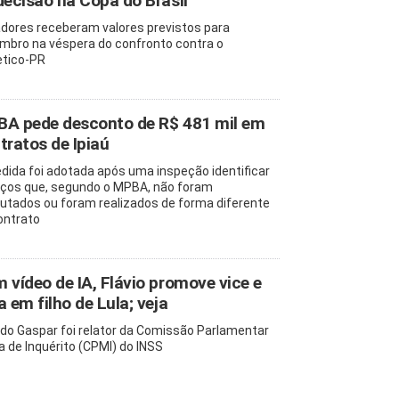
decisão na Copa do Brasil
dores receberam valores previstos para
mbro na véspera do confronto contra o
etico-PR
A pede desconto de R$ 481 mil em
tratos de Ipiaú
dida foi adotada após uma inspeção identificar
iços que, segundo o MPBA, não foram
utados ou foram realizados de forma diferente
ontrato
 vídeo de IA, Flávio promove vice e
a em filho de Lula; veja
edo Gaspar foi relator da Comissão Parlamentar
a de Inquérito (CPMI) do INSS