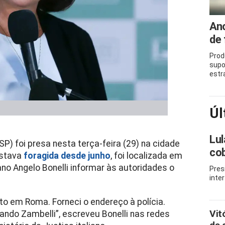
Anc
de 
Prod
supo
estr
Úl
Lul
SP) foi presa nesta terça-feira (29) na cidade
cob
estava
foragida desde junho
, foi localizada em
o Angelo Bonelli informar às autoridades o
Pres
inte
o em Roma. Forneci o endereço à polícia.
Vit
ando Zambelli”, escreveu Bonelli nas redes