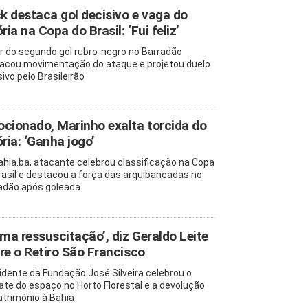
ck destaca gol decisivo e vaga do
ria na Copa do Brasil: ‘Fui feliz’
r do segundo gol rubro-negro no Barradão
acou movimentação do ataque e projetou duelo
ivo pelo Brasileirão
cionado, Marinho exalta torcida do
ória: ‘Ganha jogo’
ahia.ba, atacante celebrou classificação na Copa
rasil e destacou a força das arquibancadas no
adão após goleada
uma ressuscitação’, diz Geraldo Leite
re o Retiro São Francisco
idente da Fundação José Silveira celebrou o
ate do espaço no Horto Florestal e a devolução
atrimônio à Bahia