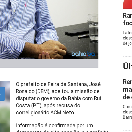
Ram
foc
Late
clas
de j
Úl
Ren
O prefeito de Feira de Santana, José
mar
Ronaldo (DEM), aceitou a missão de
s
de 
disputar o governo da Bahia com Rui
Costa (PT), após recusa do
Cami
correligionário ACM Neto.
clas
Barr
Informação é confirmada por um