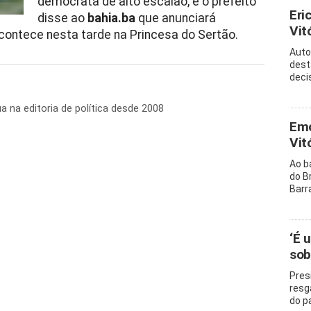
democrata de alto escalão, e o prefeito
Eri
disse ao
bahia.ba
que anunciará
Vitó
contece nesta tarde na Princesa do Sertão.
Auto
dest
decis
ua na editoria de política desde 2008
Emo
Vit
Ao b
do B
Barr
‘É 
sob
Pres
resg
do p