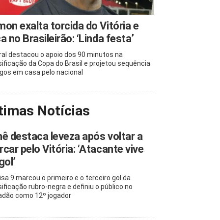
on exalta torcida do Vitória e
a no Brasileirão: ‘Linda festa’
ral destacou o apoio dos 90 minutos na
sificação da Copa do Brasil e projetou sequência
ogos em casa pelo nacional
timas Notícias
ê destaca leveza após voltar a
car pelo Vitória: ‘Atacante vive
gol’
sa 9 marcou o primeiro e o terceiro gol da
sificação rubro-negra e definiu o público no
adão como 12º jogador