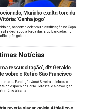
cionado, Marinho exalta torcida
Vitória: ‘Ganha jogo’
ahia.ba, atacante celebrou classificação na Copa
rasil e destacou a força das arquibancadas no
adão após goleada
timas Notícias
uma ressuscitação’, diz Geraldo
te sobre o Retiro São Francisco
idente da Fundação José Silveira celebrou o
ate do espaço no Horto Florestal e a devolução
atrimônio à Bahia
ória reverte placar, goleia Athletico e