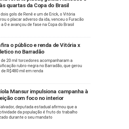
 às quartas da Copa do Brasil
dois gols de Renê e um de Erick, o Vitória
rou o placar adverso da ida, venceu o Furacão
4 a 0 e avançou de fase na Copa do Brasil
fira o público e renda de Vitória x
letico no Barradão
 de 20 mil torcedores acompanharam a
sificação rubro-negra no Barradão, que gerou
 de R$480 mil em renda
íola Mansur impulsiona campanha à
leição com foco no interior
alvador, deputada estadual afirmou que a
ptividade da população é fruto do trabalho
izado durante o seu mandato