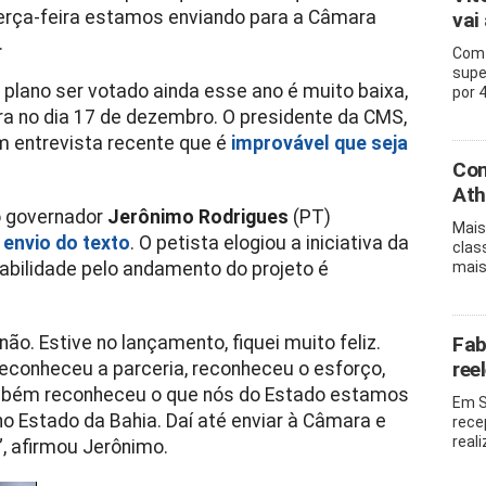
terça-feira estamos enviando para a Câmara
vai
.
Com 
supe
plano ser votado ainda esse ano é muito baixa,
por 
rra no dia 17 de dezembro. O presidente da CMS,
m entrevista recente que é
improvável que seja
Con
Ath
o governador
Jerônimo Rodrigues
(PT)
Mais
 envio do texto
. O petista elogiou a iniciativa da
clas
abilidade pelo andamento do projeto é
mais
ão. Estive no lançamento, fiquei muito feliz.
Fab
ree
econheceu a parceria, reconheceu o esforço,
mbém reconheceu o que nós do Estado estamos
Em S
o Estado da Bahia. Daí até enviar à Câmara e
rece
real
, afirmou Jerônimo.