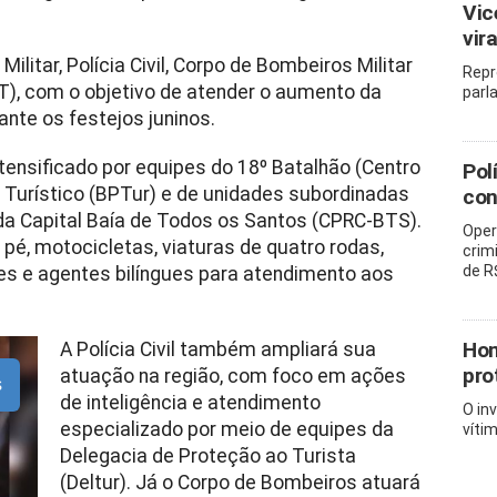
Vic
vir
ilitar, Polícia Civil, Corpo de Bombeiros Militar
Repr
T), com o objetivo de atender o aumento da
parl
ante os festejos juninos.
tensificado por equipes do 18º Batalhão (Centro
Pol
o Turístico (BPTur) e de unidades subordinadas
con
a Capital Baía de Todos os Santos (CPRC-BTS).
Oper
a pé, motocicletas, viaturas de quatro rodas,
crim
de R
es e agentes bilíngues para atendimento aos
Hom
A Polícia Civil também ampliará sua
pro
atuação na região, com foco em ações
s
de inteligência e atendimento
O in
especializado por meio de equipes da
víti
Delegacia de Proteção ao Turista
(Deltur). Já o Corpo de Bombeiros atuará