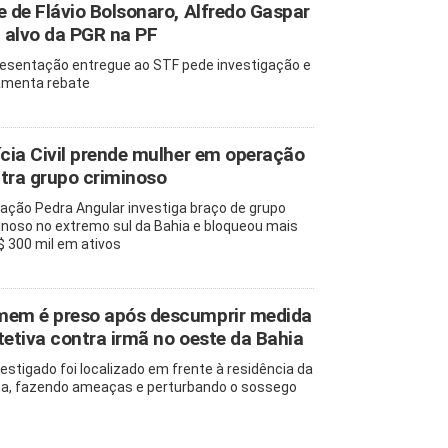
e de Flávio Bolsonaro, Alfredo Gaspar
a alvo da PGR na PF
esentação entregue ao STF pede investigação e
amenta rebate
ícia Civil prende mulher em operação
tra grupo criminoso
ação Pedra Angular investiga braço de grupo
inoso no extremo sul da Bahia e bloqueou mais
$ 300 mil em ativos
em é preso após descumprir medida
tetiva contra irmã no oeste da Bahia
vestigado foi localizado em frente à residência da
ma, fazendo ameaças e perturbando o sossego