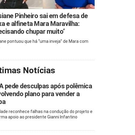
iane Pinheiro sai em defesa de
a e alfineta Mara Maravilha:
ecisando chupar muito’
ane pontuou que há “uma inveja” de Mara com
a
timas Notícias
A pede desculpas após polêmica
olvendo plano para vender a
pa
dade reconhece falhas na condução do projeto e
irma apoio ao presidente Gianni Infantino