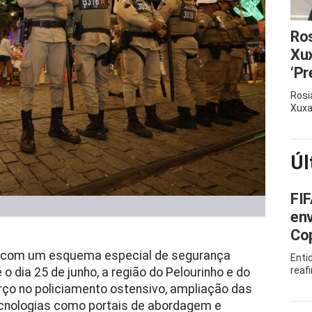
Ros
Xux
‘Pr
Rosi
Xux
Úl
FIF
env
Co
rá com um esquema especial de segurança
Enti
reaf
 dia 25 de junho, a região do Pelourinho e do
rço no policiamento ostensivo, ampliação das
tecnologias como portais de abordagem e