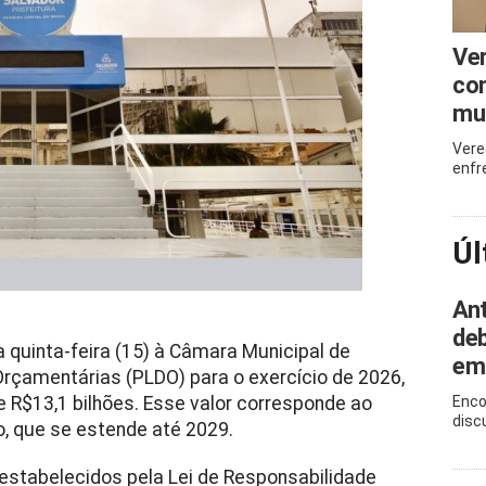
Ve
com
mu
Vere
enfr
Úl
Ant
deb
 quinta-feira (15) à Câmara Municipal de
em
 Orçamentárias (PLDO) para o exercício de 2026,
 R$13,1 bilhões. Esse valor corresponde ao
Enco
disc
o, que se estende até 2029.
estabelecidos pela Lei de Responsabilidade