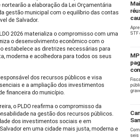
Mai
que nortearão a elaboração da Lei Orçamentária
réu
da gestão municipal com o equilíbrio das contas
cau
vel de Salvador.
Apre
 PLDO 2026 materializa o compromisso com uma
STF 
oniza o desenvolvimento econômico com o
eto estabelece as diretrizes necessárias para
MP 
ta, moderna e acolhedora para todos os seus
pag
con
esponsável dos recursos públicos e visa
Fisc
senciais e a ampliação dos investimentos
públ
grav
 financeira do município.
arreira, o PLDO reafirma o compromisso da
Cam
ponsabilidade na gestão dos recursos públicos.
San
dade dos investimentos sociais e em
 Salvador em uma cidade mais justa, moderna e
Com 
seis