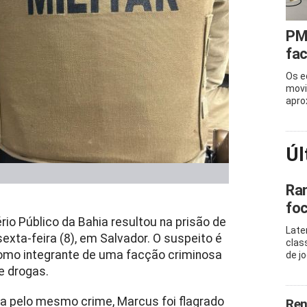
PM 
fac
Os e
movi
apro
Úl
Ram
foc
o Público da Bahia resultou na prisão de
Late
sexta-feira (8), em Salvador. O suspeito é
clas
como integrante de uma facção criminosa
de j
de drogas.
a pelo mesmo crime, Marcus foi flagrado
Ren