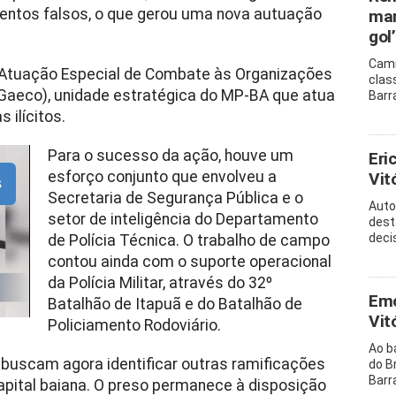
entos falsos, o que gerou uma nova autuação
mar
gol’
Cami
e Atuação Especial de Combate às Organizações
clas
(Gaeco), unidade estratégica do MP-BA que atua
Barr
ilícitos.
Para o sucesso da ação, houve um
Eri
esforço conjunto que envolveu a
Vitó
s
Secretaria de Segurança Pública e o
Auto
setor de inteligência do Departamento
dest
decis
de Polícia Técnica. O trabalho de campo
contou ainda com o suporte operacional
da Polícia Militar, através do 32º
Emo
Batalhão de Itapuã e do Batalhão de
Vit
Policiamento Rodoviário.
Ao b
a buscam agora identificar outras ramificações
do B
Barr
pital baiana. O preso permanece à disposição