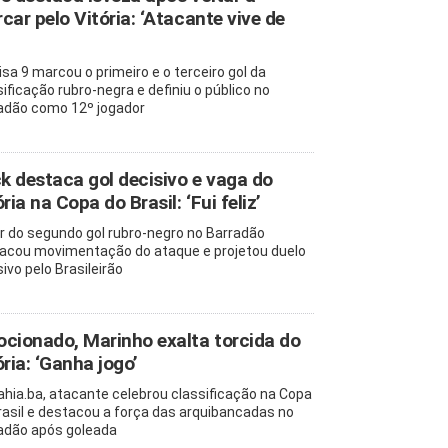
car pelo Vitória: ‘Atacante vive de
sa 9 marcou o primeiro e o terceiro gol da
sificação rubro-negra e definiu o público no
adão como 12º jogador
ck destaca gol decisivo e vaga do
ria na Copa do Brasil: ‘Fui feliz’
r do segundo gol rubro-negro no Barradão
acou movimentação do ataque e projetou duelo
ivo pelo Brasileirão
cionado, Marinho exalta torcida do
ória: ‘Ganha jogo’
ahia.ba, atacante celebrou classificação na Copa
rasil e destacou a força das arquibancadas no
adão após goleada