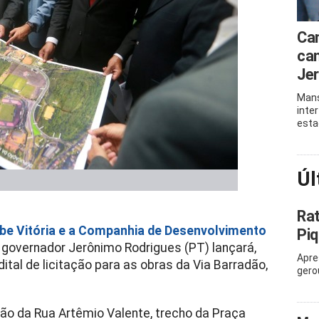
Can
can
Je
Mans
inte
esta
Úl
Ra
ube Vitória e a Companhia de Desenvolvimento
Piq
o governador Jerônimo Rodrigues (PT) lançará,
Apre
ital de licitação para as obras da Via Barradão,
gero
ão da Rua Artêmio Valente, trecho da Praça