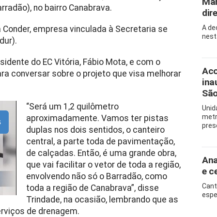
Man
arradão), no bairro Canabrava.
dir
A de
a Conder, empresa vinculada à Secretaria se
nest
dur).
sidente do EC Vitória, Fábio Mota, e com o
Aco
ara conversar sobre o projeto que visa melhorar
ina
São
“Será um 1,2 quilômetro
Unid
metr
aproximadamente. Vamos ter pistas
s
pres
duplas nos dois sentidos, o canteiro
central, a parte toda de pavimentação,
de calçadas. Então, é uma grande obra,
Ana
que vai facilitar o vetor de toda a região,
e c
envolvendo não só o Barradão, como
Cant
toda a região de Canabrava”, disse
espe
Trindade, na ocasião, lembrando que as
erviços de drenagem.