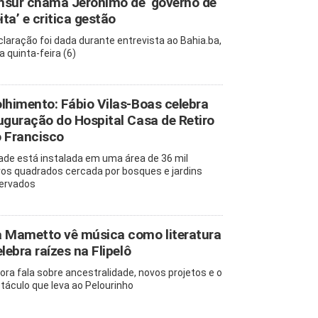
sur chama Jerônimo de ‘governo de
eita’ e critica gestão
claração foi dada durante entrevista ao Bahia.ba,
a quinta-feira (6)
lhimento: Fábio Vilas-Boas celebra
uguração do Hospital Casa de Retiro
 Francisco
ade está instalada em uma área de 36 mil
os quadrados cercada por bosques e jardins
ervados
 Mametto vê música como literatura
elebra raízes na Flipelô
ora fala sobre ancestralidade, novos projetos e o
táculo que leva ao Pelourinho