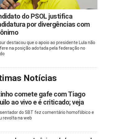
didato do PSOL justifica
didatura por divergências com
rônimo
ur destacou que o apoio ao presidente Lula não
rfere na posição adotada pela federação no
do
timas Notícias
tinho comete gafe com Tiago
uilo ao vivo e é criticado; veja
sentador do SBT fez comentário homofóbico e
u revolta na web