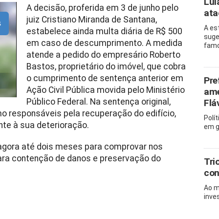
Lul
A decisão, proferida em 3 de junho pelo
ata
juiz Cristiano Miranda de Santana,
s
A es
estabelece ainda multa diária de R$ 500
suge
em caso de descumprimento. A medida
famo
atende a pedido do empresário Roberto
Bastos, proprietário do imóvel, que cobra
o cumprimento de sentença anterior em
Pre
Ação Civil Pública movida pelo Ministério
ame
Público Federal. Na sentença original,
Flá
 responsáveis pela recuperação do edifício,
Polí
nte à sua deterioração.
em g
 agora até dois meses para comprovar nos
ara contenção de danos e preservação do
Tri
con
Ao m
inves