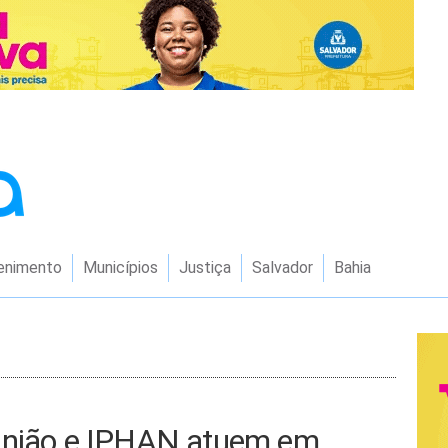
enimento
Municípios
Justiça
Salvador
Bahia
 União e IPHAN atuem em