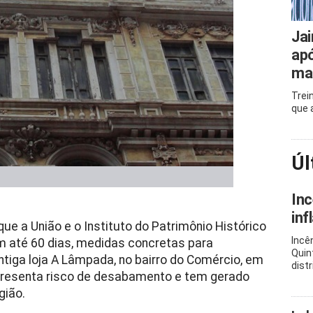
Jai
apó
mai
Trei
que 
Úl
Inc
inf
ue a União e o Instituto do Patrimônio Histórico
Incê
m até 60 dias, medidas concretas para
Quin
ntiga loja A Lâmpada, no bairro do Comércio, em
distr
, apresenta risco de desabamento e tem gerado
gião.