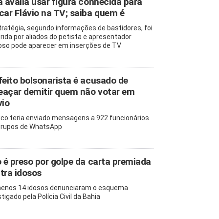
a avalia usar figura conhecida para
car Flávio na TV; saiba quem é
tratégia, segundo informações de bastidores, foi
rida por aliados do petista e apresentador
so pode aparecer em inserções de TV
feito bolsonarista é acusado de
açar demitir quem não votar em
vio
tico teria enviado mensagens a 922 funcionários
rupos de WhatsApp
o é preso por golpe da carta premiada
tra idosos
enos 14 idosos denunciaram o esquema
tigado pela Polícia Civil da Bahia