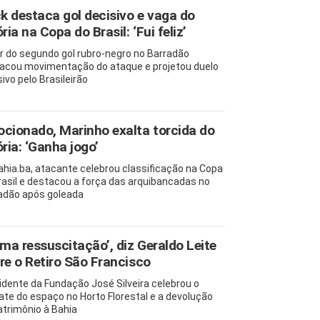
ck destaca gol decisivo e vaga do
ria na Copa do Brasil: ‘Fui feliz’
r do segundo gol rubro-negro no Barradão
acou movimentação do ataque e projetou duelo
ivo pelo Brasileirão
cionado, Marinho exalta torcida do
ória: ‘Ganha jogo’
ahia.ba, atacante celebrou classificação na Copa
rasil e destacou a força das arquibancadas no
adão após goleada
uma ressuscitação’, diz Geraldo Leite
re o Retiro São Francisco
idente da Fundação José Silveira celebrou o
ate do espaço no Horto Florestal e a devolução
atrimônio à Bahia