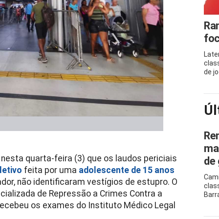
Ram
foc
Late
clas
de j
Úl
Ren
mar
 nesta quarta-feira (3) que os laudos periciais
de 
letivo
feita por uma
adolescente de 15 anos
Cami
or, não identificaram vestígios de estupro. O
clas
ecializada de Repressão a Crimes Contra a
Barr
 recebeu os exames do Instituto Médico Legal