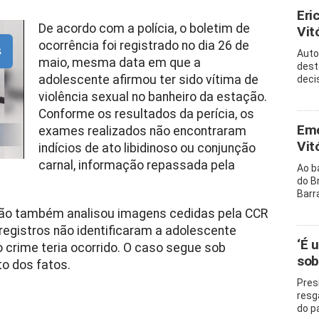
Eri
De acordo com a polícia, o boletim de
Vitó
ocorrência foi registrado no dia 26 de
s
Auto
maio, mesma data em que a
dest
adolescente afirmou ter sido vítima de
decis
violência sexual no banheiro da estação.
Conforme os resultados da perícia, os
Emo
exames realizados não encontraram
Vit
indícios de ato libidinoso ou conjunção
carnal, informação repassada pela
Ao b
do B
Barr
ção também analisou imagens cedidas pela CCR
s registros não identificaram a adolescente
‘É 
 crime teria ocorrido. O caso segue sob
sob
o dos fatos.
Pres
resg
do p