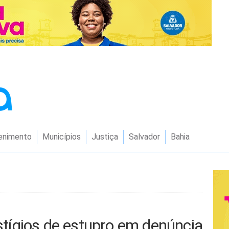
enimento
Municípios
Justiça
Salvador
Bahia
estígios de estupro em denúncia