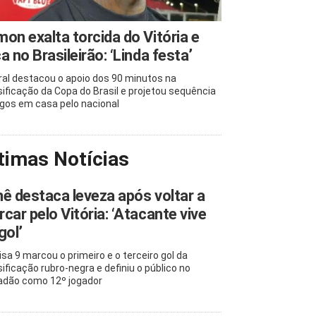
on exalta torcida do Vitória e
a no Brasileirão: ‘Linda festa’
ral destacou o apoio dos 90 minutos na
sificação da Copa do Brasil e projetou sequência
ogos em casa pelo nacional
timas Notícias
ê destaca leveza após voltar a
car pelo Vitória: ‘Atacante vive
gol’
sa 9 marcou o primeiro e o terceiro gol da
sificação rubro-negra e definiu o público no
adão como 12º jogador