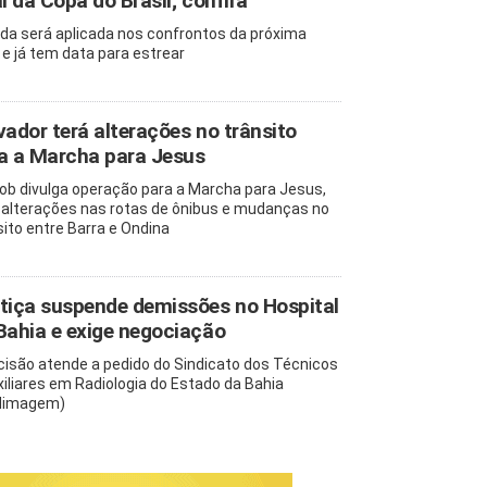
al da Copa do Brasil; confira
da será aplicada nos confrontos da próxima
 e já tem data para estrear
vador terá alterações no trânsito
a a Marcha para Jesus
b divulga operação para a Marcha para Jesus,
alterações nas rotas de ônibus e mudanças no
sito entre Barra e Ondina
tiça suspende demissões no Hospital
Bahia e exige negociação
cisão atende a pedido do Sindicato dos Técnicos
xiliares em Radiologia do Estado da Bahia
dimagem)