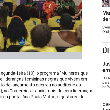
Mar
de 
Even
Ondi
Úl
Jus
emb
 segunda-feira (10), o programa “Mulheres que
O TR
de lideranças femininas negras que vivem em
para
nto de lançamento ocorreu no auditório da
baf
t), no Comércio, e reuniu mais de cem lideranças
lar da pasta, Ana Paula Matos, e gestores de
CBF