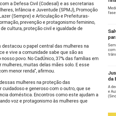
fin
 com a Defesa Civil (Codesal) e as secretarias
Medi
ulheres, Infância e Juventude (SPMJ), Promoção
fase
Lazer (Sempre) e Articulação e Prefeituras-
 formação, prevenção e protagonismo feminino,
de cultura, proteção civil e igualdade de
Sal
par
Semo
 destacou o papel central das mulheres na
com 
ce e vive a comunidade sabe que são as
trân
 nosso povo. No CadÚnico, 37% das famílias em
or mulheres, muitas delas mães solo. E esse
com menor renda”, afirmou.
Jus
da 
l dessas mulheres na proteção das
A de
r cuidadoso e generoso com o outro, que se
e Au
ência doméstica. Encontros como este ajudam a
(Sin
 dando voz e protagonismo às mulheres que