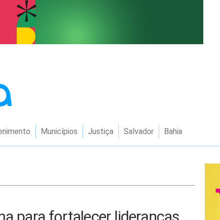
enimento
Municípios
Justiça
Salvador
Bahia
a para fortalecer lideranças