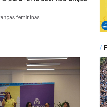
ranças femininas
/
P