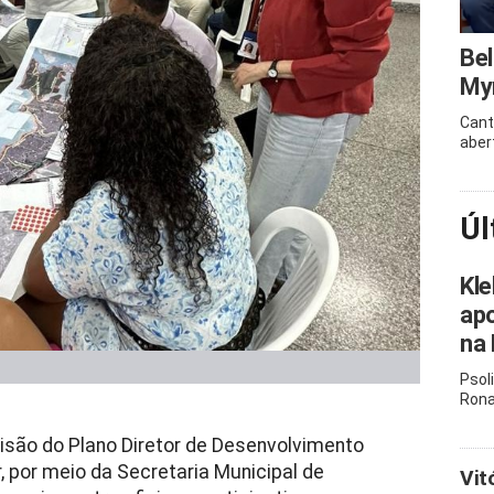
Bel
Myr
Cant
aber
Úl
Kle
apo
na 
Psol
Rona
isão do Plano Diretor de Desenvolvimento
, por meio da Secretaria Municipal de
Vit