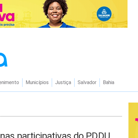
enimento
Municípios
Justiça
Salvador
Bahia
inas participativas do PDDU