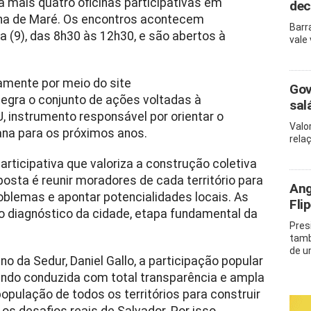
a mais quatro oficinas participativas em
dec
 Ilha de Maré. Os encontros acontecem
Barr
 (9), das 8h30 às 12h30, e são abertos à
vale
amente por meio do site
Gov
integra o conjunto de ações voltadas à
sal
, instrumento responsável por orientar o
Valo
ana para os próximos anos.
rela
rticipativa que valoriza a construção coletiva
osta é reunir moradores de cada território para
Ang
roblemas e apontar potencialidades locais. As
Fli
 o diagnóstico da cidade, etapa fundamental da
Pres
tamb
de u
o da Sedur, Daniel Gallo, a participação popular
sendo conduzida com total transparência e ampla
opulação de todos os territórios para construir
os desafios reais de Salvador. Por isso,