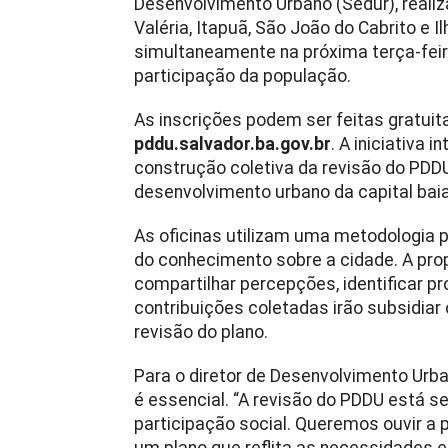
Desenvolvimento Urbano (Sedur), realiz
Valéria, Itapuã, São João do Cabrito e
simultaneamente na próxima terça-feira
participação da população.
As inscrições podem ser feitas gratuit
pddu.salvador.ba.gov.br
. A iniciativa 
construção coletiva da revisão do PDDU
desenvolvimento urbano da capital bai
As oficinas utilizam uma metodologia pa
do conhecimento sobre a cidade. A prop
compartilhar percepções, identificar p
contribuições coletadas irão subsidiar
revisão do plano.
Para o diretor de Desenvolvimento Urban
é essencial. “A revisão do PDDU está 
participação social. Queremos ouvir a p
um plano que reflita as necessidades e 