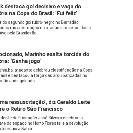
ck destaca gol decisivo e vaga do
ria na Copa do Brasil: ‘Fui feliz’
r do segundo gol rubro-negro no Barradão
acou movimentação do ataque e projetou duelo
ivo pelo Brasileirão
cionado, Marinho exalta torcida do
ória: ‘Ganha jogo’
ahia.ba, atacante celebrou classificação na Copa
rasil e destacou a força das arquibancadas no
adão após goleada
uma ressuscitação’, diz Geraldo Leite
re o Retiro São Francisco
idente da Fundação José Silveira celebrou o
ate do espaço no Horto Florestal e a devolução
atrimônio à Bahia