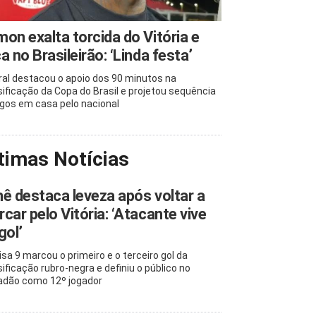
on exalta torcida do Vitória e
a no Brasileirão: ‘Linda festa’
ral destacou o apoio dos 90 minutos na
sificação da Copa do Brasil e projetou sequência
ogos em casa pelo nacional
timas Notícias
ê destaca leveza após voltar a
car pelo Vitória: ‘Atacante vive
gol’
sa 9 marcou o primeiro e o terceiro gol da
sificação rubro-negra e definiu o público no
adão como 12º jogador