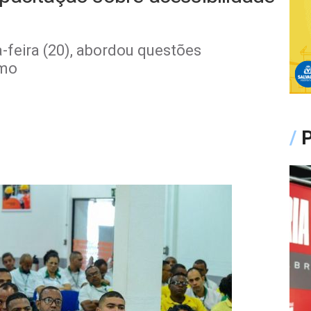
a-feira (20), abordou questões
smo
/
P