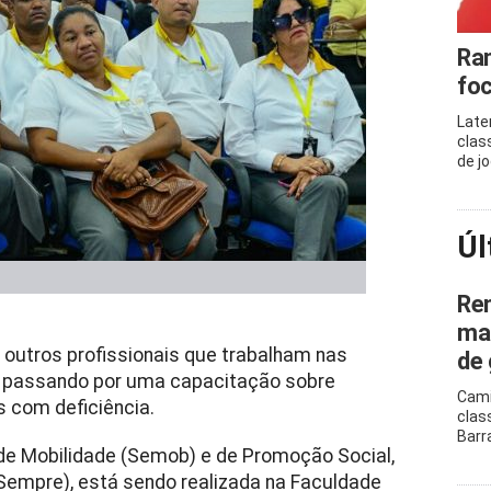
Ram
foc
Late
clas
de j
Úl
Ren
mar
 outros profissionais que trabalham nas
de 
o passando por uma capacitação sobre
Cami
 com deficiência.
clas
Barr
 de Mobilidade (Semob) e de Promoção Social,
Sempre), está sendo realizada na Faculdade