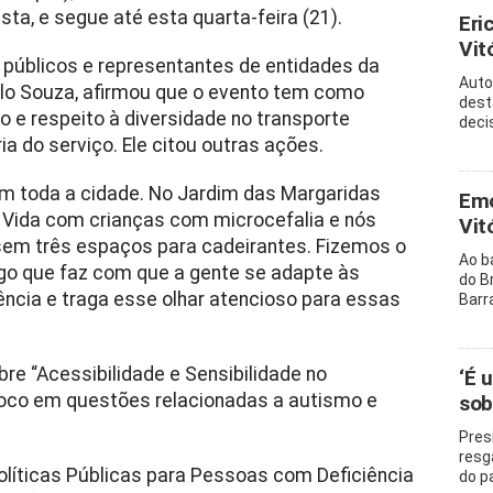
ta, e segue até esta quarta-feira (21).
Eri
Vitó
 públicos e representantes de entidades da
Auto
ablo Souza, afirmou que o evento tem como
dest
o e respeito à diversidade no transporte
decis
ia do serviço. Ele citou outras ações.
em toda a cidade. No Jardim das Margaridas
Emo
 Vida com crianças com microcefalia e nós
Vit
sem três espaços para cadeirantes. Fizemos o
Ao b
o que faz com que a gente se adapte às
do B
cia e traga esse olhar atencioso para essas
Barr
obre “Acessibilidade e Sensibilidade no
‘É 
foco em questões relacionadas a autismo e
sob
Pres
resg
 Políticas Públicas para Pessoas com Deficiência
do p