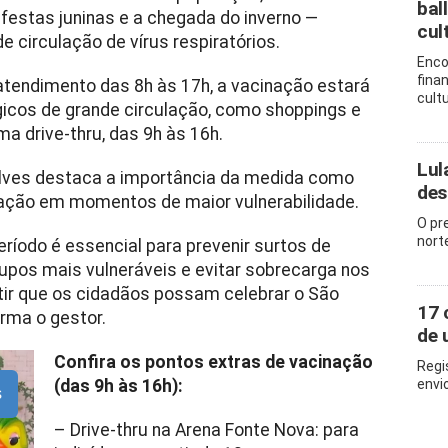
bal
estas juninas e a chegada do inverno —
cul
circulação de vírus respiratórios.
Enco
fina
tendimento das 8h às 17h, a vacinação estará
cult
icos de grande circulação, como shoppings e
a drive-thru, das 9h às 16h.
Lul
 Alves destaca a importância da medida como
des
lação em momentos de maior vulnerabilidade.
O pr
nort
ríodo é essencial para prevenir surtos de
rupos mais vulneráveis e evitar sobrecarga nos
tir que os cidadãos possam celebrar o São
17 
rma o gestor.
de 
Confira os pontos extras de vacinação
Regi
(das 9h às 16h):
envi
s
– Drive-thru na Arena Fonte Nova: para