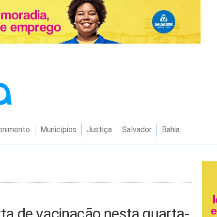
enimento
Municípios
Justiça
Salvador
Bahia
rta de vacinação nesta quarta-