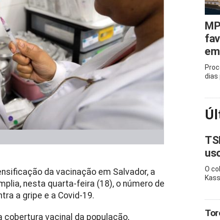
MP
fa
em 
Proc
dias
Úl
TS
uso
O co
ensificação da vacinação em Salvador, a
Kass
plia, nesta quarta-feira (18), o número de
ra a gripe e a Covid-19.
Tor
a cobertura vacinal da população,