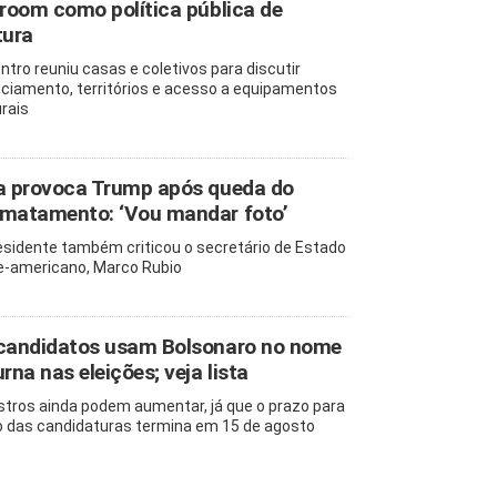
lroom como política pública de
tura
ntro reuniu casas e coletivos para discutir
nciamento, territórios e acesso a equipamentos
urais
a provoca Trump após queda do
matamento: ‘Vou mandar foto’
esidente também criticou o secretário de Estado
e-americano, Marco Rubio
candidatos usam Bolsonaro no nome
urna nas eleições; veja lista
stros ainda podem aumentar, já que o prazo para
o das candidaturas termina em 15 de agosto