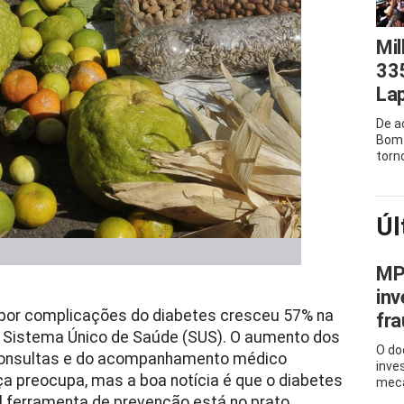
Mil
33
La
De a
Bom 
torn
Úl
MP
inv
or complicações do diabetes cresceu 57% na
fr
 Sistema Único de Saúde (SUS). O aumento dos
O do
 consultas e do acompanhamento médico
inve
a preocupa, mas a boa notícia é que o diabetes
meca
al ferramenta de prevenção está no prato.