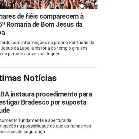
hares de fiéis comparecem à
5ª Romaria de Bom Jesus da
pa
cordo com informações do próprio Santuário da
Jesus da Lapa, a história do templo gira em
o do pintor e ourives português
timas Notícias
BA instaura procedimento para
estigar Bradesco por suposta
aude
cumento fundamenta a abertura da
stigação na possibilidade de que as falhas nos
nismos de segurança