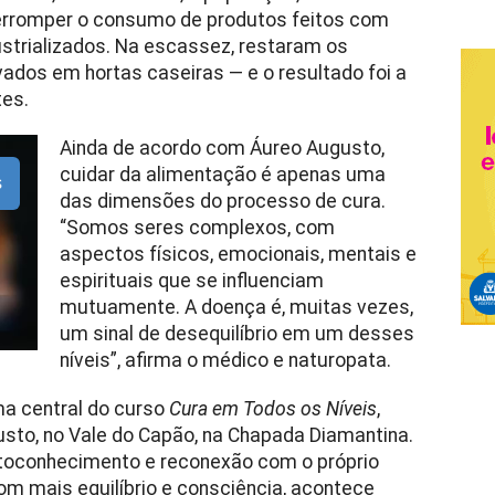
nterromper o consumo de produtos feitos com
dustrializados. Na escassez, restaram os
vados em hortas caseiras — e o resultado foi a
tes.
Ainda de acordo com Áureo Augusto,
cuidar da alimentação é apenas uma
s
das dimensões do processo de cura.
“Somos seres complexos, com
aspectos físicos, emocionais, mentais e
espirituais que se influenciam
mutuamente. A doença é, muitas vezes,
um sinal de desequilíbrio em um desses
níveis”, afirma o médico e naturopata.
ma central do curso
Cura em Todos os Níveis
,
usto, no Vale do Capão, na Chapada Diamantina.
utoconhecimento e reconexão com o próprio
com mais equilíbrio e consciência, acontece