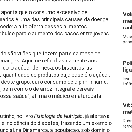
) aponta que o consumo excessivo de
Vol
finados é uma das principais causas da doença
mai
edo: a alta oferta desses alimentos
ran
ribuído para o aumento dos casos entre jovens
Meio
pass
odo são vilões que fazem parte da mesa de
 crianças. Aqui me refiro basicamente aos
Pol
ido, o açúcar de mesa, os biscoitos, as
lig
e quantidade de produtos cuja base é o açúcar.
Inve
 deste grupo; daí o consumo de aipim, inhame,
tráf
, bem como o de arroz integral e cereais
 nossa saúde”, afirma o médico e naturopata
Vit
mat
utinho, no livro
Fisiologia da Nutrição
, já alertava
Rubr
o e incidência do diabetes, trazendo um exemplo
retr
ndial, na Dinamarca, a população, sob domínio