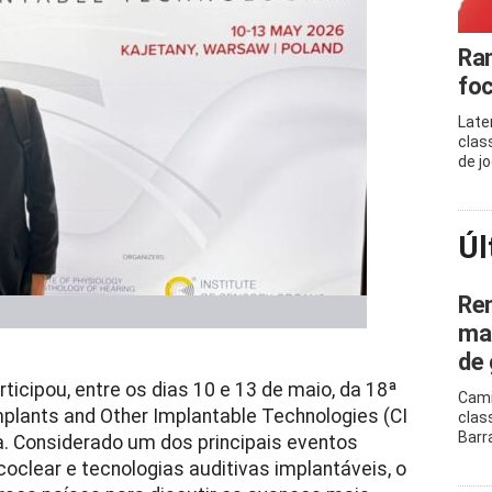
Ram
foc
Late
clas
de j
Úl
Ren
mar
de 
icipou, entre os dias 10 e 13 de maio, da 18ª
Cami
mplants and Other Implantable Technologies (CI
clas
Barr
ia. Considerado um dos principais eventos
oclear e tecnologias auditivas implantáveis, o