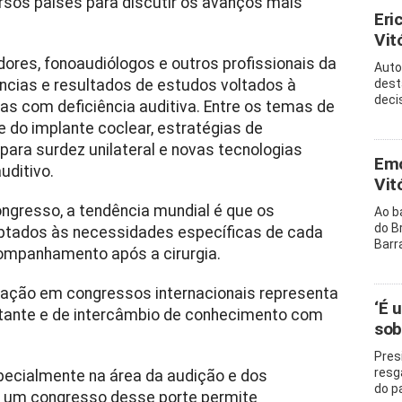
rsos países para discutir os avanços mais
Eri
Vitó
ores, fonoaudiólogos e outros profissionais da
Auto
ncias e resultados de estudos voltados à
dest
decis
as com deficiência auditiva. Entre os temas de
 do implante coclear, estratégias de
 para surdez unilateral e novas tecnologias
Emo
uditivo.
Vit
ngresso, a tendência mundial é que os
Ao b
do B
ptados às necessidades específicas de cada
Barr
companhamento após a cirurgia.
cipação em congressos internacionais representa
‘É 
tante e de intercâmbio de conhecimento com
sob
Pres
resg
pecialmente na área da audição e dos
do p
m um congresso desse porte permite