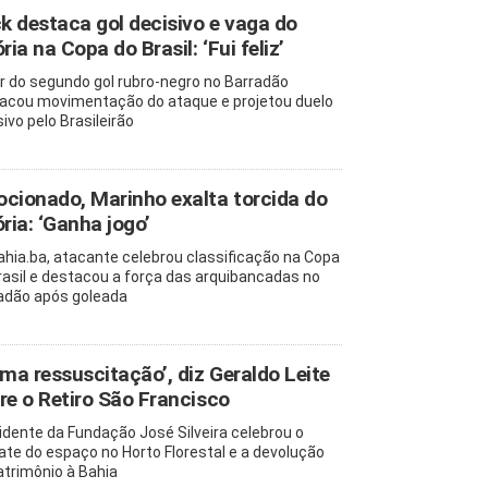
ck destaca gol decisivo e vaga do
ria na Copa do Brasil: ‘Fui feliz’
r do segundo gol rubro-negro no Barradão
acou movimentação do ataque e projetou duelo
ivo pelo Brasileirão
cionado, Marinho exalta torcida do
ória: ‘Ganha jogo’
ahia.ba, atacante celebrou classificação na Copa
rasil e destacou a força das arquibancadas no
adão após goleada
uma ressuscitação’, diz Geraldo Leite
re o Retiro São Francisco
idente da Fundação José Silveira celebrou o
ate do espaço no Horto Florestal e a devolução
atrimônio à Bahia