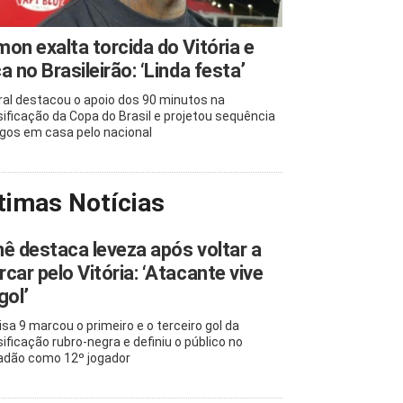
on exalta torcida do Vitória e
a no Brasileirão: ‘Linda festa’
ral destacou o apoio dos 90 minutos na
sificação da Copa do Brasil e projetou sequência
ogos em casa pelo nacional
timas Notícias
ê destaca leveza após voltar a
car pelo Vitória: ‘Atacante vive
gol’
sa 9 marcou o primeiro e o terceiro gol da
sificação rubro-negra e definiu o público no
adão como 12º jogador