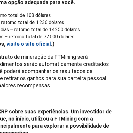
uma opção adequada para você.
rno total de 108 dólares
 retorno total de 1.236 dólares
dias – retorno total de 14.250 dólares
as – retorno total de 77.000 dólares
os,
visite o site oficial
.)
ntrato de mineração da FTMining será
ndimentos serão automaticamente creditados
cê poderá acompanhar os resultados da
e retirar os ganhos para sua carteira pessoal
 maiores recompensas.
RP sobre suas experiências. Um investidor de
e, no início, utilizou a FTMining com a
rincipalmente para explorar a possibilidade de