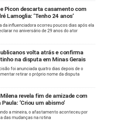
e Picon descarta casamento com
ré Lamoglia: ‘Tenho 24 anos’
la da influenciadora ocorreu poucos dias após ela
eclarar no aniversário de 29 anos do ator
ublicanos volta atrás e confirma
itinho na disputa em Minas Gerais
cisão foi anunciada quatro dias depois de o
amentar retirar o próprio nome da disputa
 Milena revela fim de amizade com
 Paula: ‘Criou um abismo’
ndo a mineira, o afastamento aconteceu por
a das mudanças na rotina