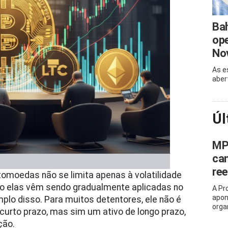
Bah
ope
No
As e
aber
Úl
MP
can
ree
tomoedas não se limita apenas à volatilidade
 elas vêm sendo gradualmente aplicadas no
A Pr
apon
plo disso. Para muitos detentores, ele não é
orga
urto prazo, mas sim um ativo de longo prazo,
ção.