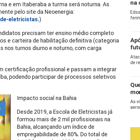
na 
rna e em Itaberaba a turma será noturna. As
ente pelo site da Neoenergia:
Edso
feri
e-eletricistas.
)
ndidatos precisam ter ensino médio completo
Apó
s e carteira de habilitação definitiva (categoria
fut
as nos turnos diurno e noturno, com carga
Atac
de r
m certificação profissional e passam a integrar
ba, podendo participar de processos seletivos
Que
mor
Impacto social na Bahia
As v
aero
s
Desde 2019, a Escola de Eletricistas já
formou mais de 2 mil profissionais na
Bahia, alcançando um índice de
empregabilidade de 80%. Do total de