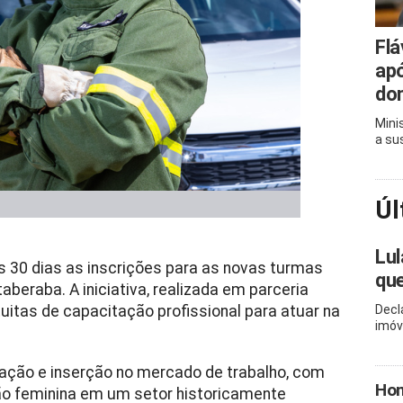
Flá
apó
do
Mini
a su
Úl
Lul
s 30 dias as inscrições para as novas turmas
que
aberaba. A iniciativa, realizada em parceria
itas de capacitação profissional para atuar na
Decl
imóv
cação e inserção no mercado de trabalho, com
Hom
ção feminina em um setor historicamente