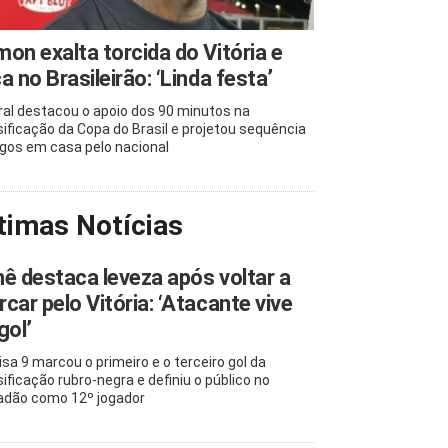
on exalta torcida do Vitória e
a no Brasileirão: ‘Linda festa’
ral destacou o apoio dos 90 minutos na
sificação da Copa do Brasil e projetou sequência
ogos em casa pelo nacional
timas Notícias
ê destaca leveza após voltar a
car pelo Vitória: ‘Atacante vive
gol’
sa 9 marcou o primeiro e o terceiro gol da
sificação rubro-negra e definiu o público no
adão como 12º jogador