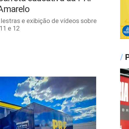
 Amarelo
lestras e exibição de vídeos sobre
11 e 12
/
P