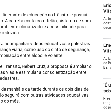
Eri
Vitó
itinerante de educação no trânsito e possui
Auto
o. A carreta conta com telão, sistema de som
dest
o, ambiente climatizado e acessibilidade para
decis
 reduzida.
rá acompanhar vídeos educativos e palestras
Emo
rança viária, como uso do cinto de segurança,
Vit
mbinação entre álcool e volante.
Ao b
do B
e Trânsito,
Hebert Cruz
, a proposta é ampliar o
Barr
s vias e estimular a conscientização entre
pedestres.
‘É 
 da manhã e da tarde durante os dois dias de
sob
o seguirá com outras atividades educativas
Pres
go do mês.
resg
do p