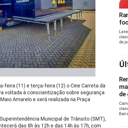
Ram
foc
Late
clas
de j
Úl
Ren
eira (11) e terça-feira (12) o Cine Carreta da
mar
tiva voltada à conscientização sobre segurança
de 
a
Maio Amarelo
e será realizada na Praça
Cami
clas
Barr
 Superintendência Municipal de Trânsito (SMT),
ntecerá das 8h às 12h e das 14h às 17h, com