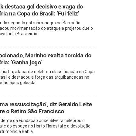
ck destaca gol decisivo e vaga do
ria na Copa do Brasil: ‘Fui feliz’
r do segundo gol rubro-negro no Barradão
acou movimentação do ataque e projetou duelo
ivo pelo Brasileirão
cionado, Marinho exalta torcida do
ória: ‘Ganha jogo’
ahia.ba, atacante celebrou classificação na Copa
rasil e destacou a força das arquibancadas no
adão após goleada
uma ressuscitação’, diz Geraldo Leite
re o Retiro São Francisco
idente da Fundação José Silveira celebrou o
ate do espaço no Horto Florestal e a devolução
atrimônio à Bahia