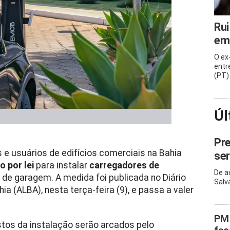
Rui
em
O ex
entr
(PT)
Úl
Pre
e usuários de edifícios comerciais na Bahia
ser
o por lei
para instalar
carregadores de
De a
de garagem. A medida foi publicada no Diário
Salv
ia (ALBA), nesta terça-feira (9), e passa a valer
PM 
stos da instalação serão arcados pelo