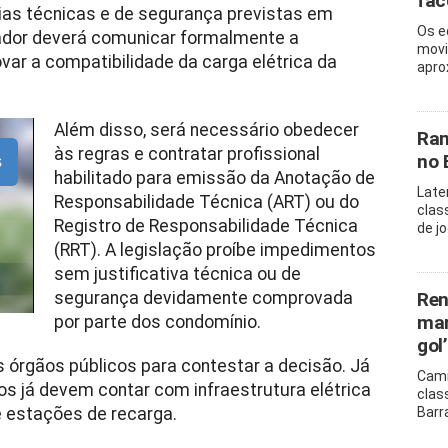
fac
cias técnicas e de segurança previstas em
Os e
ador deverá comunicar formalmente a
movi
ar a compatibilidade da carga elétrica da
apro
Além disso, será necessário obedecer
Ram
às regras e contratar profissional
no 
s
habilitado para emissão da Anotação de
Late
Responsabilidade Técnica (ART) ou do
clas
Registro de Responsabilidade Técnica
de j
(RRT).
A legislação proíbe impedimentos
sem justificativa técnica ou de
segurança devidamente comprovada
Ren
mar
por parte dos condomínio.
gol’
 órgãos públicos para contestar a decisão.
Já
Cami
s já devem contar com infraestrutura elétrica
clas
 estações de recarga.
Barr