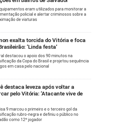
ções em bairros de Salvador
quipamentos eram utilizados para monitorar a
mentação policial e alertar criminosos sobre a
ximação de viaturas
on exalta torcida do Vitória e foca
Brasileirão: ‘Linda festa’
ral destacou o apoio dos 90 minutos na
sificação da Copa do Brasil e projetou sequência
ogos em casa pelo nacional
ê destaca leveza após voltar a
car pelo Vitória: ‘Atacante vive de
sa 9 marcou o primeiro e o terceiro gol da
sificação rubro-negra e definiu o público no
adão como 12º jogador