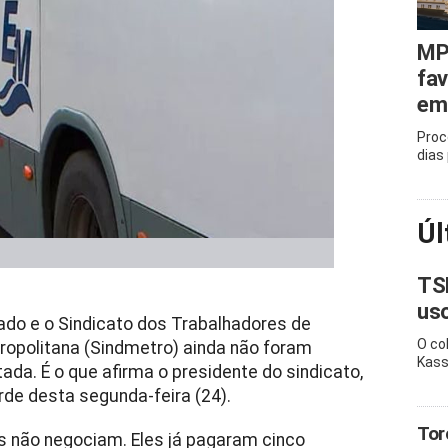
MP
fa
em 
Proc
dias
Úl
TS
uso
ado e o Sindicato dos Trabalhadores de
O co
ropolitana (Sindmetro) ainda não foram
Kass
ada. É o que afirma o presidente do sindicato,
arde desta segunda-feira (24).
Tor
s não negociam. Eles já pagaram cinco