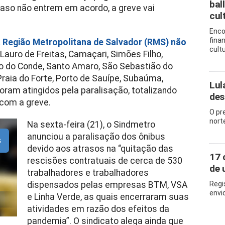
bal
aso não entrem em acordo, a greve vai
cul
Enco
fina
a Região Metropolitana de Salvador (RMS) não
cult
Lauro de Freitas, Camaçari, Simões Filho,
o do Conde, Santo Amaro, São Sebastião do
Praia do Forte, Porto de Sauípe, Subaúma,
Lul
oram atingidos pela paralisação, totalizando
des
 com a greve.
O pr
nort
Na sexta-feira (21), o Sindmetro
anunciou a paralisação dos ônibus
s
devido aos atrasos na “quitação das
17 
rescisões contratuais de cerca de 530
de 
trabalhadores e trabalhadores
dispensados pelas empresas BTM, VSA
Regi
envi
e Linha Verde, as quais encerraram suas
atividades em razão dos efeitos da
pandemia”. O sindicato alega ainda que