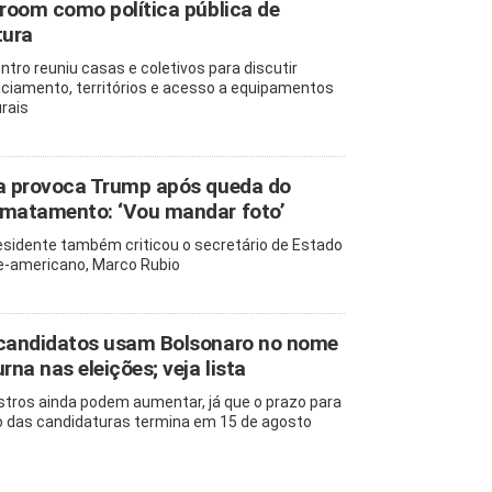
lroom como política pública de
tura
ntro reuniu casas e coletivos para discutir
nciamento, territórios e acesso a equipamentos
urais
a provoca Trump após queda do
matamento: ‘Vou mandar foto’
esidente também criticou o secretário de Estado
e-americano, Marco Rubio
candidatos usam Bolsonaro no nome
urna nas eleições; veja lista
stros ainda podem aumentar, já que o prazo para
o das candidaturas termina em 15 de agosto