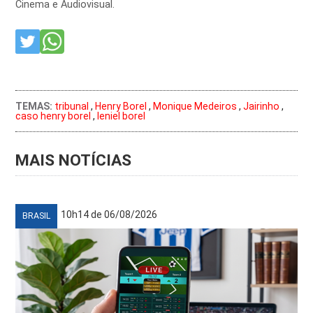
Cinema e Audiovisual.
TEMAS:
tribunal
,
Henry Borel
,
Monique Medeiros
,
Jairinho
,
caso henry borel
,
leniel borel
MAIS NOTÍCIAS
10h14 de 06/08/2026
BRASIL