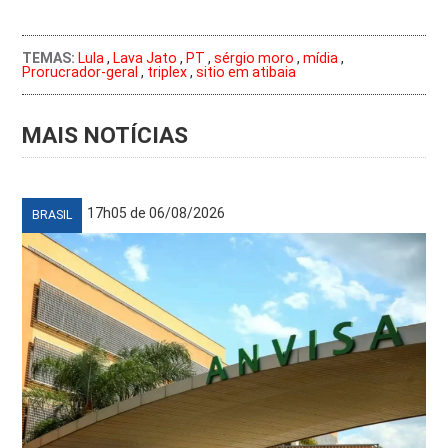
TEMAS:
Lula
,
Lava Jato
,
PT
,
sérgio moro
,
mídia
,
Prorucrador-geral
,
triplex
,
sitio em atibaia
MAIS NOTÍCIAS
17h05 de 06/08/2026
BRASIL